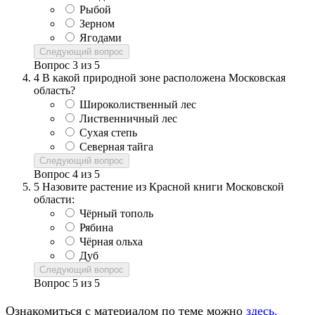
Рыбой
Зерном
Ягодами
Следующий вопрос
Вопрос
3
из
5
4
В какой природной зоне расположена Московская
область?
Широколиственный лес
Лиственничный лес
Сухая степь
Северная тайга
Следующий вопрос
Вопрос
4
из
5
5
Назовите растение из Красной книги Московской
области:
Чёрный тополь
Рябина
Чёрная ольха
Дуб
Следующий вопрос
Вопрос
5
из
5
Ознакомиться с материалом по теме можно
здесь.