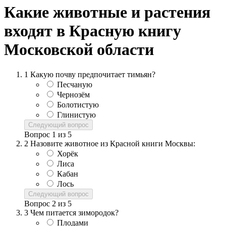
Какие животные и растения
входят в Красную книгу
Московской области
1
Какую почву предпочитает тимьян?
Песчаную
Чернозём
Болотистую
Глинистую
Следующий вопрос
Вопрос
1
из
5
2
Назовите животное из Красной книги Москвы:
Хорёк
Лиса
Кабан
Лось
Следующий вопрос
Вопрос
2
из
5
3
Чем питается зимородок?
Плодами