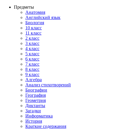
Предметы
Анатомия
Английский язык
Биология
10 класс
11 класс
2 класс
3 класс
4 класс
5 класс
6 класс
7 класс
8 класс
9 класс
Алгебра
Анализ стихотворений
Биографии
География
Геометрия
Диктанты
Загадки
Информатика
История
Краткие содержания