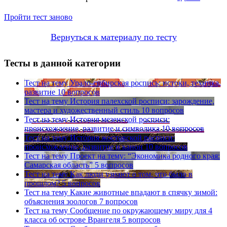
Пройти тест заново
Вернуться к материалу по тесту
Тесты в данной категории
Тест на тему
Урало-сибирская роспись: истоки, техника,
развитие
10 вопросов
Тест на тему
История палехской росписи: зарождение,
мастера и художественный стиль
10 вопросов
Тест на тему
История мезенской росписи:
происхождение, развитие и символика
10 вопросов
Тест на тему
История жостовской росписи:
происхождение, развитие и канон
10 вопросов
Тест на тему
Проект на тему: “Экономика родного края:
Самарская область”
5 вопросов
Тест на тему
Как люди узнают о том, что было в
прошлом?
5 вопросов
Тест на тему
Какие животные впадают в спячку зимой:
объяснения зоологов
7 вопросов
Тест на тему
Сообщение по окружающему миру для 4
класса об острове Врангеля
5 вопросов