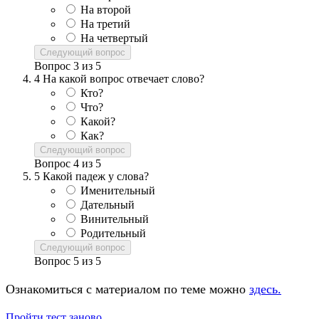
На второй
На третий
На четвертый
Следующий вопрос
Вопрос
3
из
5
4
На какой вопрос отвечает слово?
Кто?
Что?
Какой?
Как?
Следующий вопрос
Вопрос
4
из
5
5
Какой падеж у слова?
Именительный
Дательный
Винительный
Родительный
Следующий вопрос
Вопрос
5
из
5
Ознакомиться с материалом по теме можно
здесь.
Пройти тест заново