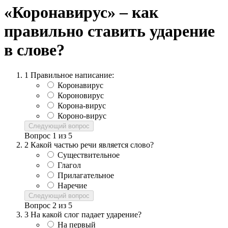
«Коронавирус» – как
правильно ставить ударение
в слове?
1
Правильное написание:
Коронавирус
Короновирус
Корона-вирус
Короно-вирус
Следующий вопрос
Вопрос
1
из
5
2
Какой частью речи является слово?
Существительное
Глагол
Прилагательное
Наречие
Следующий вопрос
Вопрос
2
из
5
3
На какой слог падает ударение?
На первый