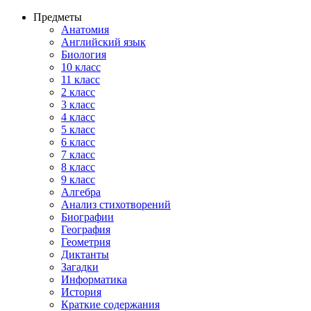
Предметы
Анатомия
Английский язык
Биология
10 класс
11 класс
2 класс
3 класс
4 класс
5 класс
6 класс
7 класс
8 класс
9 класс
Алгебра
Анализ стихотворений
Биографии
География
Геометрия
Диктанты
Загадки
Информатика
История
Краткие содержания