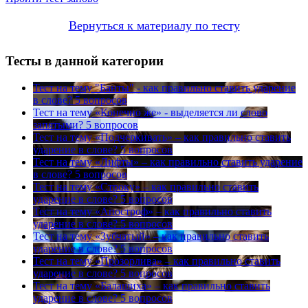
Вернуться к материалу по тесту
Тесты в данной категории
Тест на тему
"Банты" - как правильно ставить ударение
в слове?
5 вопросов
Тест на тему
«Конечно же» - выделяется ли слово
запятыми?
5 вопросов
Тест на тему
«Подчеркивать» – как правильно ставить
ударение в слове?
5 вопросов
Тест на тему
«Лифты» – как правильно ставить ударение
в слове?
5 вопросов
Тест на тему
«Строку» – как правильно ставить
ударение в слове?
5 вопросов
Тест на тему
«Апостроф» – как правильно ставить
ударение в слове?
5 вопросов
Тест на тему
«Зубчатый» – как правильно ставить
ударение в слове?
5 вопросов
Тест на тему
«Прозорлива» – как правильно ставить
ударение в слове?
5 вопросов
Тест на тему
«Балашиха» – как правильно ставить
ударение в слове?
5 вопросов