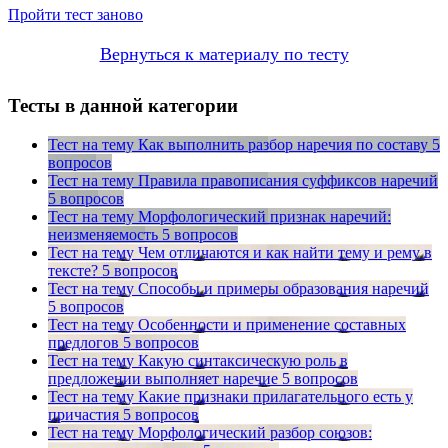
Пройти тест заново
Вернуться к материалу по тесту
Тесты в данной категории
Тест на тему
Как выполнить разбор наречия по составу
5
вопросов
Тест на тему
Правила правописания суффиксов наречий
5 вопросов
Тест на тему
Морфологический признак наречий:
неизменяемость
5 вопросов
Тест на тему
Чем отличаются и как найти тему и рему в
тексте?
5 вопросов
Тест на тему
Способы и примеры образования наречий
5 вопросов
Тест на тему
Особенности и применение составных
предлогов
5 вопросов
Тест на тему
Какую синтаксическую роль в
предложении выполняет наречие
5 вопросов
Тест на тему
Какие признаки прилагательного есть у
причастия
5 вопросов
Тест на тему
Морфологический разбор союзов: