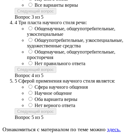
Все варианты верны
Следующий вопрос
Вопрос
3
из
5
4
Три пласта научного стиля речи:
Общенаучные, общеупотребительные,
узкоспециальные
Общеупотребительные, узкоспециальные,
художественные средства
Общенаучные, общеупотребительные,
просторечия
Нет правильного ответа
Следующий вопрос
Вопрос
4
из
5
5
Сферой применения научного стиля является:
Сфера научного общения
Научное общение
Оба варианта верны
Нет верного ответа
Следующий вопрос
Вопрос
5
из
5
Ознакомиться с материалом по теме можно
здесь.