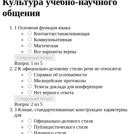
Культура учебно-научного
общения
1
Основная функция языка:
Контактоустанавливающая
Коммуникативная
Магическая
Все варианты верны
Следующий вопрос
Вопрос
1
из
5
2
К официально-деловому стилю речи не относятся:
Справки об успеваемости
Милицейские протоколы
Тезисы доклада для конференции
Нет верного ответа
Следующий вопрос
Вопрос
2
из
5
3
Клише, стандартизованные конструкции характерны
для
Официально-делового стиля
Публицистического стиля
Научного стиля