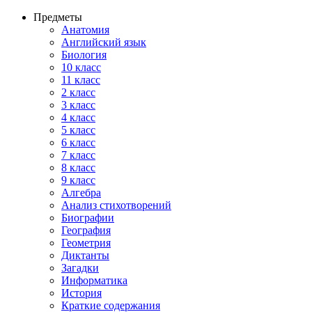
Предметы
Анатомия
Английский язык
Биология
10 класс
11 класс
2 класс
3 класс
4 класс
5 класс
6 класс
7 класс
8 класс
9 класс
Алгебра
Анализ стихотворений
Биографии
География
Геометрия
Диктанты
Загадки
Информатика
История
Краткие содержания