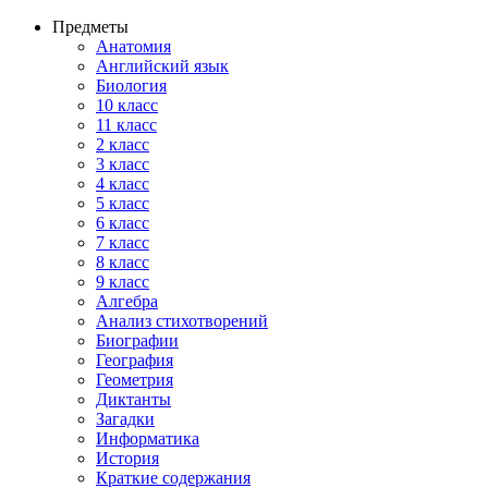
Предметы
Анатомия
Английский язык
Биология
10 класс
11 класс
2 класс
3 класс
4 класс
5 класс
6 класс
7 класс
8 класс
9 класс
Алгебра
Анализ стихотворений
Биографии
География
Геометрия
Диктанты
Загадки
Информатика
История
Краткие содержания