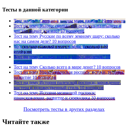
Тесты в данной категории
Тест на тему
Сколько в нашем мире языков?
10 вопросов
Тест на тему
Золото: сколько его осталось на планете и
что это значит для нас?
10 вопросов
Тест на тему
Русские по всему земному шару: сколько
нас на самом деле?
10 вопросов
Тест на тему
Сколько всего в мире фамилий?
10
вопросов
Тест на тему
Сколько всего в мире самолетов?
10
вопросов
Тест на тему
Сколько всего в мире денег?
10 вопросов
Тест на тему
Урало-сибирская роспись: истоки, техника,
развитие
10 вопросов
Тест на тему
История палехской росписи: зарождение,
мастера и художественный стиль
10 вопросов
Тест на тему
История мезенской росписи:
происхождение, развитие и символика
10 вопросов
Посмотреть тесты в других разделах
Читайте также