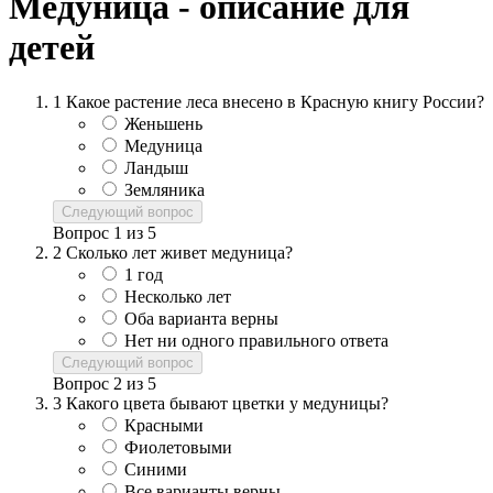
Медуница - описание для
детей
1
Какое растение леса внесено в Красную книгу России?
Женьшень
Медуница
Ландыш
Земляника
Следующий вопрос
Вопрос
1
из
5
2
Сколько лет живет медуница?
1 год
Несколько лет
Оба варианта верны
Нет ни одного правильного ответа
Следующий вопрос
Вопрос
2
из
5
3
Какого цвета бывают цветки у медуницы?
Красными
Фиолетовыми
Синими
Все варианты верны