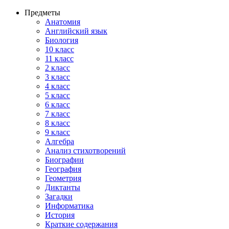
Предметы
Анатомия
Английский язык
Биология
10 класс
11 класс
2 класс
3 класс
4 класс
5 класс
6 класс
7 класс
8 класс
9 класс
Алгебра
Анализ стихотворений
Биографии
География
Геометрия
Диктанты
Загадки
Информатика
История
Краткие содержания