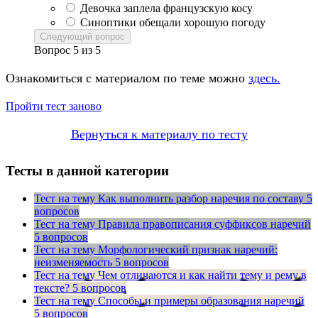
Девочка заплела французскую косу
Синоптики обещали хорошую погоду
Следующий вопрос
Вопрос
5
из
5
Ознакомиться с материалом по теме можно
здесь.
Пройти тест заново
Вернуться к материалу по тесту
Тесты в данной категории
Тест на тему
Как выполнить разбор наречия по составу
5
вопросов
Тест на тему
Правила правописания суффиксов наречий
5 вопросов
Тест на тему
Морфологический признак наречий:
неизменяемость
5 вопросов
Тест на тему
Чем отличаются и как найти тему и рему в
тексте?
5 вопросов
Тест на тему
Способы и примеры образования наречий
5 вопросов