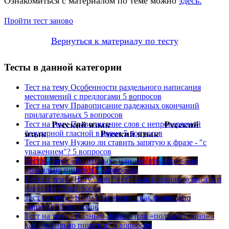
Ознакомиться с материалом по теме можно
здесь.
Пройти тест заново
Вернуться к материалу по тесту
Тесты в данной категории
Тест на тему
Особенности раздельного написания
местоимений с предлогами
5 вопросов
Тест на тему
Правописание падежных окончаний
прилагательных
5 вопросов
Тест на тему
Правописание слов с непроверяемой
безударной гласной в корне
5 вопросов
Тест на тему
Нужно ли ставить запятую к фразе - "с
уважением"?
5 вопросов
Тест на тему
«Во-вторых» или «во вторых» – как
правильно пишется?
5 вопросов
Тест на тему
"Нету" или "нет" - как правильно писать и
говорить?
5 вопросов
Тест на тему
«Не я» или «нея» – как правильно
пишется?
5 вопросов
Тест на тему
«Полным-полно» или «полным полно» -
как правильно пишется?
5 вопросов