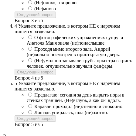
(Не)плохо, а хорошо
(Не)много
Следующий вопрос
Вопрос
3
из
5
4
Укажите предложение, в котором НЕ с наречием
пишется раздельно.
О фотографических упражнениях супруги
Анатоля Маня знала (не)понаслышке.
Проходя мимо второго зала, Андрей
(не)вольно посмотрел в приоткрытую дверь.
(Не)умолчно завывали трубы оркестра в триста
человек, оглушительно звучали фанфары.
Следующий вопрос
Вопрос
4
из
5
5
Укажите предложение, в котором НЕ с наречием
пишется раздельно.
Предлагаю: сегодня за день вырыть норы в
стенках траншеи. (Не)вглубь, а как бы вдоль.
Караван проходил (не)спешно и спокойно.
Лошадь упиралась, шла (не)охотно.
Следующий вопрос
Вопрос
5
из
5