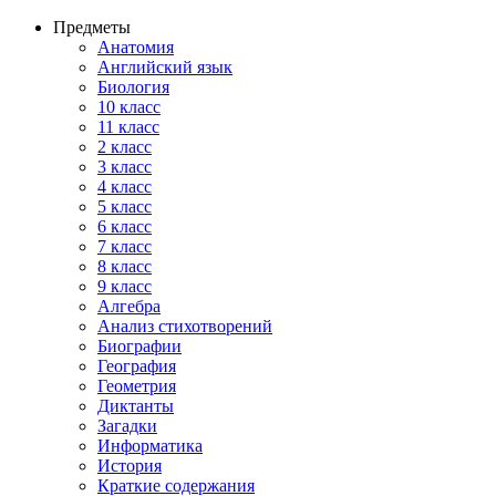
Предметы
Анатомия
Английский язык
Биология
10 класс
11 класс
2 класс
3 класс
4 класс
5 класс
6 класс
7 класс
8 класс
9 класс
Алгебра
Анализ стихотворений
Биографии
География
Геометрия
Диктанты
Загадки
Информатика
История
Краткие содержания