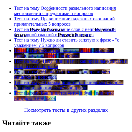
Тест на тему
Особенности раздельного написания
местоимений с предлогами
5 вопросов
Тест на тему
Правописание падежных окончаний
прилагательных
5 вопросов
Тест на тему
Правописание слов с непроверяемой
безударной гласной в корне
5 вопросов
Тест на тему
Нужно ли ставить запятую к фразе - "с
уважением"?
5 вопросов
Тест на тему
«Во-вторых» или «во вторых» – как
правильно пишется?
5 вопросов
Тест на тему
"Нету" или "нет" - как правильно писать и
говорить?
5 вопросов
Тест на тему
«Не я» или «нея» – как правильно
пишется?
5 вопросов
Тест на тему
«Полным-полно» или «полным полно» -
как правильно пишется?
5 вопросов
Тест на тему
Как пишется «кто-нибудь» или «кто
нибудь»?
5 вопросов
Посмотреть тесты в других разделах
Читайте также