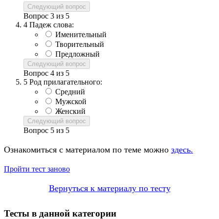
Следующий вопрос
Вопрос
3
из
5
4
Падеж слова:
Именительный
Творительный
Предложный
Следующий вопрос
Вопрос
4
из
5
5
Род прилагательного:
Средний
Мужской
Женский
Следующий вопрос
Вопрос
5
из
5
Ознакомиться с материалом по теме можно
здесь.
Пройти тест заново
Вернуться к материалу по тесту
Тесты в данной категории