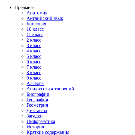
Предметы
Анатомия
Английский язык
Биология
10 класс
11 класс
2 класс
3 класс
4 класс
5 класс
6 класс
7 класс
8 класс
9 класс
Алгебра
Анализ стихотворений
Биографии
География
Геометрия
Диктанты
Загадки
Информатика
История
Краткие содержания