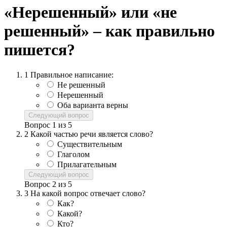
«Нерешенный» или «не
решенный» – как правильно
пишется?
1
Правильное написание:
Не решенный
Нерешенный
Оба варианта верны
Следующий вопрос
Вопрос
1
из
5
2
Какой частью речи является слово?
Существительным
Глаголом
Прилагательным
Следующий вопрос
Вопрос
2
из
5
3
На какой вопрос отвечает слово?
Как?
Какой?
Кто?