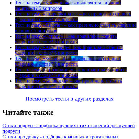
Тест на тему
«Конечно же» - выделяется ли слово
запятыми?
5 вопросов
Тест на тему
«Подчеркивать» – как правильно ставить
ударение в слове?
5 вопросов
Тест на тему
«Лифты» – как правильно ставить ударение
в слове?
5 вопросов
Тест на тему
«Строку» – как правильно ставить
ударение в слове?
5 вопросов
Тест на тему
«Апостроф» – как правильно ставить
ударение в слове?
5 вопросов
Тест на тему
«Зубчатый» – как правильно ставить
ударение в слове?
5 вопросов
Тест на тему
«Прозорлива» – как правильно ставить
ударение в слове?
5 вопросов
Тест на тему
«Балашиха» – как правильно ставить
ударение в слове?
5 вопросов
Посмотреть тесты в других разделах
Читайте также
Стихи подруге - подборка лучших стихотворений для лучшей
подруги
Стихи про дочку - подборка красивых и трогательных