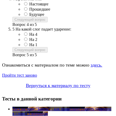
Настоящее
Прошедшее
Будущее
Следующий вопрос
Вопрос
4
из
5
5
На какой слог падает ударение:
На 4
На 2
На 1
Следующий вопрос
Вопрос
5
из
5
Ознакомиться с материалом по теме можно
здесь.
Пройти тест заново
Вернуться к материалу по тесту
Тесты в данной категории
Тест на тему
"Банты" - как правильно ставить ударение
в слове?
5 вопросов