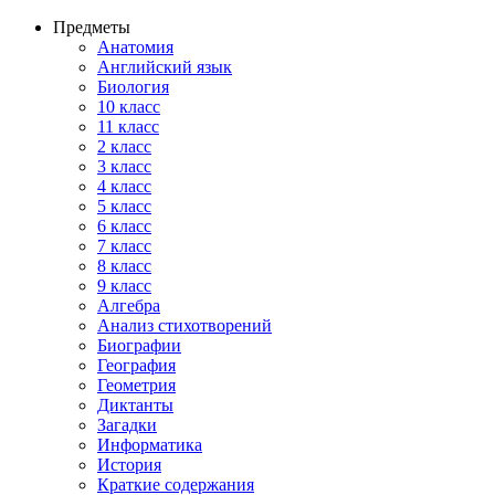
Предметы
Анатомия
Английский язык
Биология
10 класс
11 класс
2 класс
3 класс
4 класс
5 класс
6 класс
7 класс
8 класс
9 класс
Алгебра
Анализ стихотворений
Биографии
География
Геометрия
Диктанты
Загадки
Информатика
История
Краткие содержания