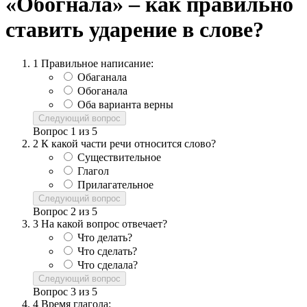
«Обогнала» – как правильно
ставить ударение в слове?
1
Правильное написание:
Обаганала
Обоганала
Оба варианта верны
Следующий вопрос
Вопрос
1
из
5
2
К какой части речи относится слово?
Существительное
Глагол
Прилагательное
Следующий вопрос
Вопрос
2
из
5
3
На какой вопрос отвечает?
Что делать?
Что сделать?
Что сделала?
Следующий вопрос
Вопрос
3
из
5
4
Время глагола: