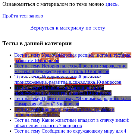
Ознакомиться с материалом по теме можно
здесь.
Пройти тест заново
Вернуться к материалу по тесту
Тесты в данной категории
Тест на тему
Урало-сибирская роспись: истоки, техника,
развитие
10 вопросов
Тест на тему
История палехской росписи: зарождение,
мастера и художественный стиль
10 вопросов
Тест на тему
История мезенской росписи:
происхождение, развитие и символика
10 вопросов
Тест на тему
История жостовской росписи:
происхождение, развитие и канон
10 вопросов
Тест на тему
Проект на тему: “Экономика родного края:
Самарская область”
5 вопросов
Тест на тему
Как люди узнают о том, что было в
прошлом?
5 вопросов
Тест на тему
Какие животные впадают в спячку зимой:
объяснения зоологов
7 вопросов
Тест на тему
Сообщение по окружающему миру для 4