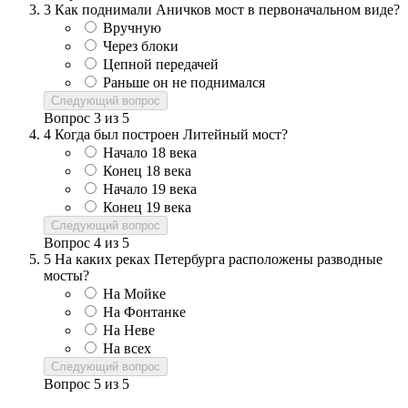
3
Как поднимали Аничков мост в первоначальном виде?
Вручную
Через блоки
Цепной передачей
Раньше он не поднимался
Следующий вопрос
Вопрос
3
из
5
4
Когда был построен Литейный мост?
Начало 18 века
Конец 18 века
Начало 19 века
Конец 19 века
Следующий вопрос
Вопрос
4
из
5
5
На каких реках Петербурга расположены разводные
мосты?
На Мойке
На Фонтанке
На Неве
На всех
Следующий вопрос
Вопрос
5
из
5