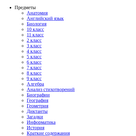
Предметы
Анатомия
Английский язык
Биология
10 класс
11 класс
2 класс
3 класс
4 класс
5 класс
6 класс
7 класс
8 класс
9 класс
Алгебра
Анализ стихотворений
Биографии
География
Геометрия
Диктанты
Загадки
Информатика
История
Краткие содержания