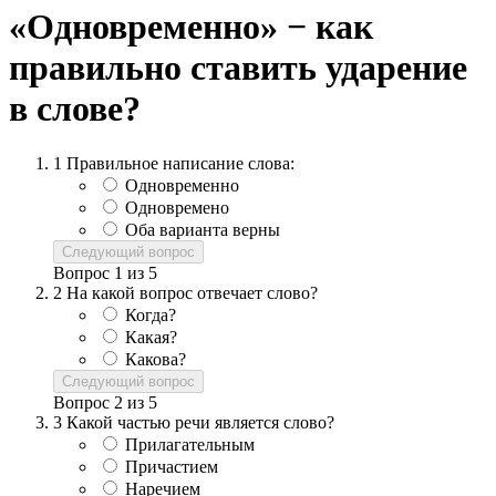
«Одновременно» − как
правильно ставить ударение
в слове?
1
Правильное написание слова:
Одновременно
Одновремено
Оба варианта верны
Следующий вопрос
Вопрос
1
из
5
2
На какой вопрос отвечает слово?
Когда?
Какая?
Какова?
Следующий вопрос
Вопрос
2
из
5
3
Какой частью речи является слово?
Прилагательным
Причастием
Наречием