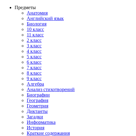
Предметы
Анатомия
Английский язык
Биология
10 класс
11 класс
2 класс
3 класс
4 класс
5 класс
6 класс
7 класс
8 класс
9 класс
Алгебра
Анализ стихотворений
Биографии
География
Геометрия
Диктанты
Загадки
Информатика
История
Краткие содержания