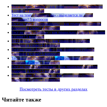
Тест на тему
"Банты" - как правильно ставить ударение
в слове?
5 вопросов
Тест на тему
«Конечно же» - выделяется ли слово
запятыми?
5 вопросов
Тест на тему
«Подчеркивать» – как правильно ставить
ударение в слове?
5 вопросов
Тест на тему
«Лифты» – как правильно ставить ударение
в слове?
5 вопросов
Тест на тему
«Строку» – как правильно ставить
ударение в слове?
5 вопросов
Тест на тему
«Апостроф» – как правильно ставить
ударение в слове?
5 вопросов
Тест на тему
«Зубчатый» – как правильно ставить
ударение в слове?
5 вопросов
Тест на тему
«Прозорлива» – как правильно ставить
ударение в слове?
5 вопросов
Тест на тему
«Балашиха» – как правильно ставить
ударение в слове?
5 вопросов
Посмотреть тесты в других разделах
Читайте также