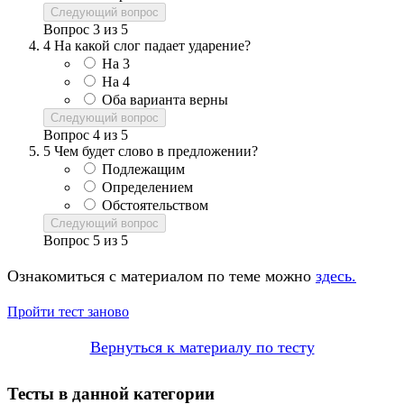
Следующий вопрос
Вопрос
3
из
5
4
На какой слог падает ударение?
На 3
На 4
Оба варианта верны
Следующий вопрос
Вопрос
4
из
5
5
Чем будет слово в предложении?
Подлежащим
Определением
Обстоятельством
Следующий вопрос
Вопрос
5
из
5
Ознакомиться с материалом по теме можно
здесь.
Пройти тест заново
Вернуться к материалу по тесту
Тесты в данной категории