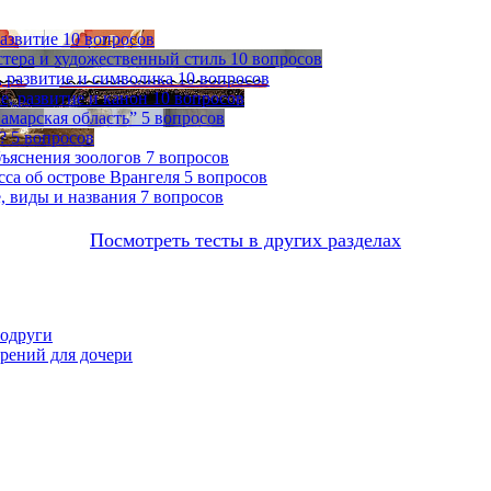
развитие
10 вопросов
стера и художественный стиль
10 вопросов
 развитие и символика
10 вопросов
, развитие и канон
10 вопросов
амарская область”
5 вопросов
?
5 вопросов
бъяснения зоологов
7 вопросов
са об острове Врангеля
5 вопросов
, виды и названия
7 вопросов
Посмотреть тесты в других разделах
подруги
орений для дочери