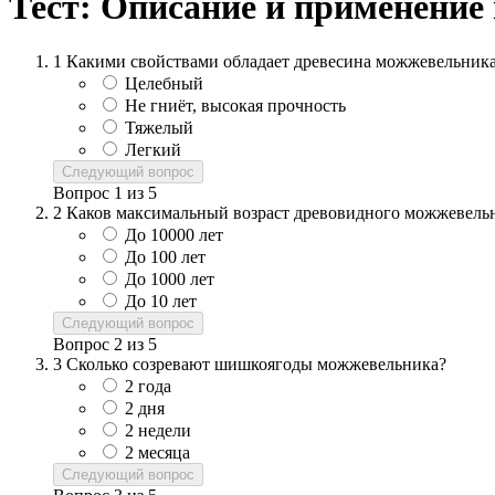
Тест: Описание и применение
1
Какими свойствами обладает древесина можжевельник
Целебный
Не гниёт, высокая прочность
Тяжелый
Легкий
Следующий вопрос
Вопрос
1
из
5
2
Каков максимальный возраст древовидного можжевель
До 10000 лет
До 100 лет
До 1000 лет
До 10 лет
Следующий вопрос
Вопрос
2
из
5
3
Сколько созревают шишкоягоды можжевельника?
2 года
2 дня
2 недели
2 месяца
Следующий вопрос