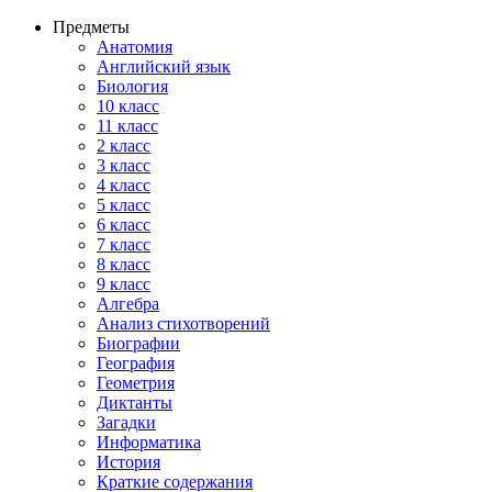
Предметы
Анатомия
Английский язык
Биология
10 класс
11 класс
2 класс
3 класс
4 класс
5 класс
6 класс
7 класс
8 класс
9 класс
Алгебра
Анализ стихотворений
Биографии
География
Геометрия
Диктанты
Загадки
Информатика
История
Краткие содержания