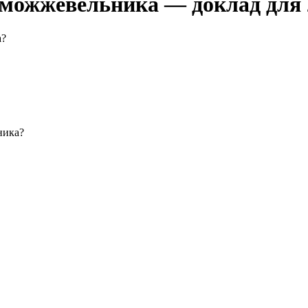
 можжевельника — доклад для 
а?
ника?