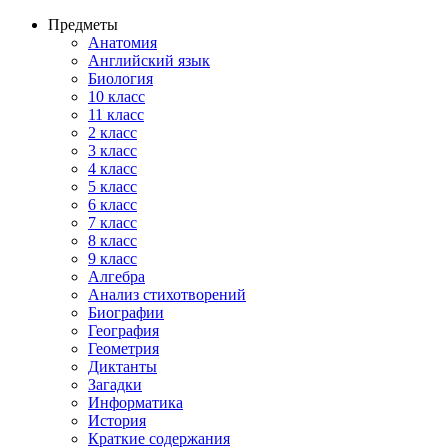
Предметы
Анатомия
Английский язык
Биология
10 класс
11 класс
2 класс
3 класс
4 класс
5 класс
6 класс
7 класс
8 класс
9 класс
Алгебра
Анализ стихотворений
Биографии
География
Геометрия
Диктанты
Загадки
Информатика
История
Краткие содержания