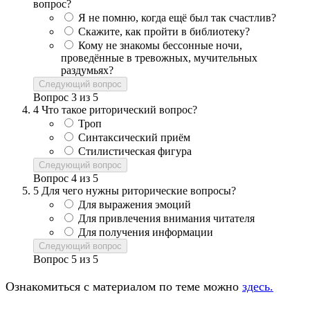
вопрос?
Я не помню, когда ещё был так счастлив?
Скажите, как пройти в библиотеку?
Кому не знакомы бессонные ночи,
проведённые в тревожных, мучительных
раздумьях?
Следующий вопрос
Вопрос
3
из
5
4
Что такое риторический вопрос?
Троп
Синтаксический приём
Стилистическая фигура
Следующий вопрос
Вопрос
4
из
5
5
Для чего нужны риторические вопросы?
Для выражения эмоций
Для привлечения внимания читателя
Для получения информации
Следующий вопрос
Вопрос
5
из
5
Ознакомиться с материалом по теме можно
здесь.