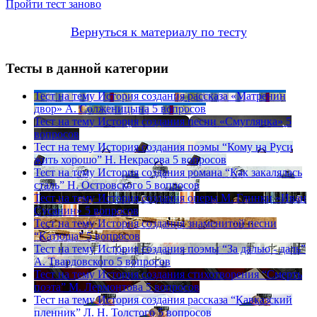
Пройти тест заново
Вернуться к материалу по тесту
Тесты в данной категории
Тест на тему
История создания рассказа «Матренин
двор» А. Солженицына
5 вопросов
Тест на тему
История создания песни «Смуглянка»
5
вопросов
Тест на тему
История создания поэмы “Кому на Руси
жить хорошо” Н. Некрасова
5 вопросов
Тест на тему
История создания романа “Как закалялась
сталь” Н. Островского
5 вопросов
Тест на тему
История создания оперы М. Глинки «Иван
Сусанин»
5 вопросов
Тест на тему
История создания знаменитой песни
“Катюша”
5 вопросов
Тест на тему
История создания поэмы “За далью - даль”
А. Твардовского
5 вопросов
Тест на тему
История создания стихотворения “Смерть
поэта” М. Лермонтова
5 вопросов
Тест на тему
История создания рассказа “Кавказский
пленник” Л. Н. Толстого
5 вопросов