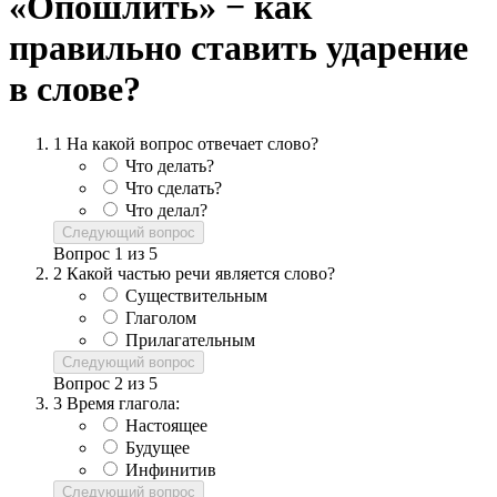
«Опошлить» − как
правильно ставить ударение
в слове?
1
На какой вопрос отвечает слово?
Что делать?
Что сделать?
Что делал?
Следующий вопрос
Вопрос
1
из
5
2
Какой частью речи является слово?
Существительным
Глаголом
Прилагательным
Следующий вопрос
Вопрос
2
из
5
3
Время глагола:
Настоящее
Будущее
Инфинитив
Следующий вопрос