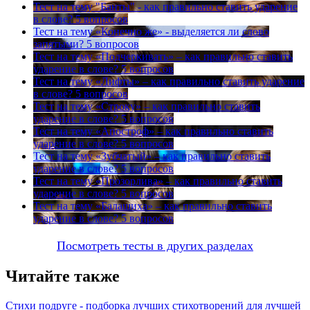
Тест на тему
"Банты" - как правильно ставить ударение
в слове?
5 вопросов
Тест на тему
«Конечно же» - выделяется ли слово
запятыми?
5 вопросов
Тест на тему
«Подчеркивать» – как правильно ставить
ударение в слове?
5 вопросов
Тест на тему
«Лифты» – как правильно ставить ударение
в слове?
5 вопросов
Тест на тему
«Строку» – как правильно ставить
ударение в слове?
5 вопросов
Тест на тему
«Апостроф» – как правильно ставить
ударение в слове?
5 вопросов
Тест на тему
«Зубчатый» – как правильно ставить
ударение в слове?
5 вопросов
Тест на тему
«Прозорлива» – как правильно ставить
ударение в слове?
5 вопросов
Тест на тему
«Балашиха» – как правильно ставить
ударение в слове?
5 вопросов
Посмотреть тесты в других разделах
Читайте также
Стихи подруге - подборка лучших стихотворений для лучшей