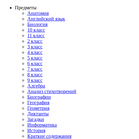
Предметы
Анатомия
Английский язык
Биология
10 класс
11 класс
2 класс
3 класс
4 класс
5 класс
6 класс
7 класс
8 класс
9 класс
Алгебра
Анализ стихотворений
Биографии
География
Геометрия
Диктанты
Загадки
Информатика
История
Краткие содержания