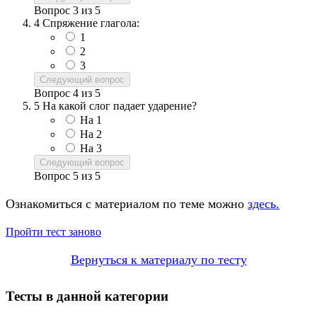
Вопрос
3
из
5
4
Спряжение глагола:
1
2
3
Следующий вопрос
Вопрос
4
из
5
5
На какой слог падает ударение?
На 1
На 2
На 3
Следующий вопрос
Вопрос
5
из
5
Ознакомиться с материалом по теме можно
здесь.
Пройти тест заново
Вернуться к материалу по тесту
Тесты в данной категории