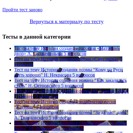
Пройти тест заново
Вернуться к материалу по тесту
Тесты в данной категории
Тест на тему
История создания рассказа «Матренин
двор» А. Солженицына
5 вопросов
Тест на тему
История создания песни «Смуглянка»
5
вопросов
Тест на тему
История создания поэмы “Кому на Руси
жить хорошо” Н. Некрасова
5 вопросов
Тест на тему
История создания романа “Как закалялась
сталь” Н. Островского
5 вопросов
Тест на тему
История создания оперы М. Глинки «Иван
Сусанин»
5 вопросов
Тест на тему
История создания знаменитой песни
“Катюша”
5 вопросов
Тест на тему
История создания поэмы “За далью - даль”
А. Твардовского
5 вопросов
Тест на тему
История создания стихотворения “Смерть
поэта” М. Лермонтова
5 вопросов