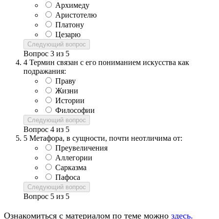
Архимеду
Аристотелю
Платону
Цезарю
Следующий вопрос
Вопрос
3
из
5
4
Термин связан с его пониманием искусства как
подражания:
Праву
Жизни
Истории
Философии
Следующий вопрос
Вопрос
4
из
5
5
Метафора, в сущности, почти неотличима от:
Преувеличения
Аллегории
Сарказма
Пафоса
Следующий вопрос
Вопрос
5
из
5
Ознакомиться с материалом по теме можно
здесь.