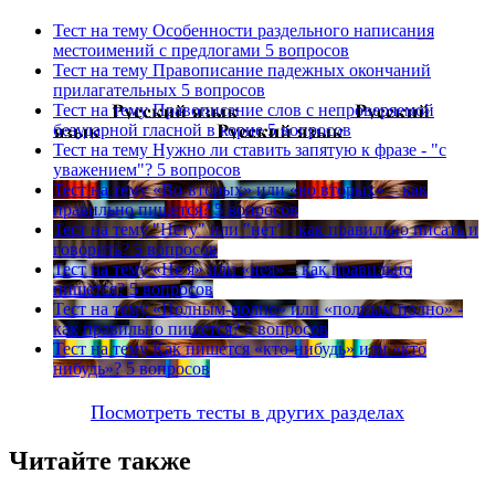
Тест на тему
Особенности раздельного написания
местоимений с предлогами
5 вопросов
Тест на тему
Правописание падежных окончаний
прилагательных
5 вопросов
Тест на тему
Правописание слов с непроверяемой
безударной гласной в корне
5 вопросов
Тест на тему
Нужно ли ставить запятую к фразе - "с
уважением"?
5 вопросов
Тест на тему
«Во-вторых» или «во вторых» – как
правильно пишется?
5 вопросов
Тест на тему
"Нету" или "нет" - как правильно писать и
говорить?
5 вопросов
Тест на тему
«Не я» или «нея» – как правильно
пишется?
5 вопросов
Тест на тему
«Полным-полно» или «полным полно» -
как правильно пишется?
5 вопросов
Тест на тему
Как пишется «кто-нибудь» или «кто
нибудь»?
5 вопросов
Посмотреть тесты в других разделах
Читайте также