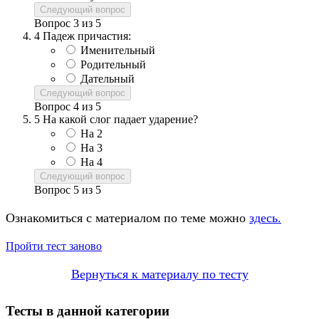
Следующий вопрос
Вопрос
3
из
5
4
Падеж причастия:
Именительный
Родительный
Дательный
Следующий вопрос
Вопрос
4
из
5
5
На какой слог падает ударение?
На 2
На 3
На 4
Следующий вопрос
Вопрос
5
из
5
Ознакомиться с материалом по теме можно
здесь.
Пройти тест заново
Вернуться к материалу по тесту
Тесты в данной категории