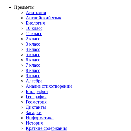
Предметы
Анатомия
Английский язык
Биология
10 класс
11 класс
2 класс
3 класс
4 класс
5 класс
6 класс
7 класс
8 класс
9 класс
Алгебра
Анализ стихотворений
Биографии
География
Геометрия
Диктанты
Загадки
Информатика
История
Краткие содержания