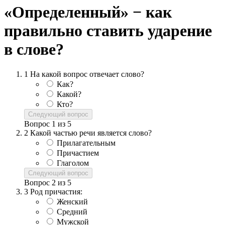
«Определенный» − как
правильно ставить ударение
в слове?
1
На какой вопрос отвечает слово?
Как?
Какой?
Кто?
Следующий вопрос
Вопрос
1
из
5
2
Какой частью речи является слово?
Прилагательным
Причастием
Глаголом
Следующий вопрос
Вопрос
2
из
5
3
Род причастия:
Женский
Средний
Мужской