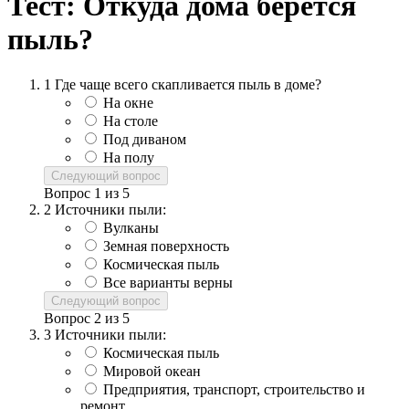
Тест: Откуда дома берется
пыль?
1
Где чаще всего скапливается пыль в доме?
На окне
На столе
Под диваном
На полу
Следующий вопрос
Вопрос
1
из
5
2
Источники пыли:
Вулканы
Земная поверхность
Космическая пыль
Все варианты верны
Следующий вопрос
Вопрос
2
из
5
3
Источники пыли:
Космическая пыль
Мировой океан
Предприятия, транспорт, строительство и
ремонт