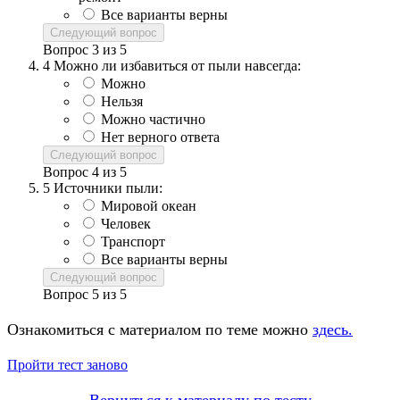
Все варианты верны
Следующий вопрос
Вопрос
3
из
5
4
Можно ли избавиться от пыли навсегда:
Можно
Нельзя
Можно частично
Нет верного ответа
Следующий вопрос
Вопрос
4
из
5
5
Источники пыли:
Мировой океан
Человек
Транспорт
Все варианты верны
Следующий вопрос
Вопрос
5
из
5
Ознакомиться с материалом по теме можно
здесь.
Пройти тест заново
Вернуться к материалу по тесту