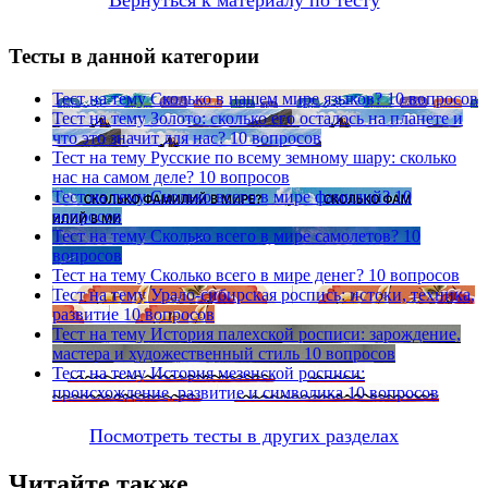
Тесты в данной категории
Тест на тему
Сколько в нашем мире языков?
10 вопросов
Тест на тему
Золото: сколько его осталось на планете и
что это значит для нас?
10 вопросов
Тест на тему
Русские по всему земному шару: сколько
нас на самом деле?
10 вопросов
Тест на тему
Сколько всего в мире фамилий?
10
вопросов
Тест на тему
Сколько всего в мире самолетов?
10
вопросов
Тест на тему
Сколько всего в мире денег?
10 вопросов
Тест на тему
Урало-сибирская роспись: истоки, техника,
развитие
10 вопросов
Тест на тему
История палехской росписи: зарождение,
мастера и художественный стиль
10 вопросов
Тест на тему
История мезенской росписи:
происхождение, развитие и символика
10 вопросов
Посмотреть тесты в других разделах
Читайте также