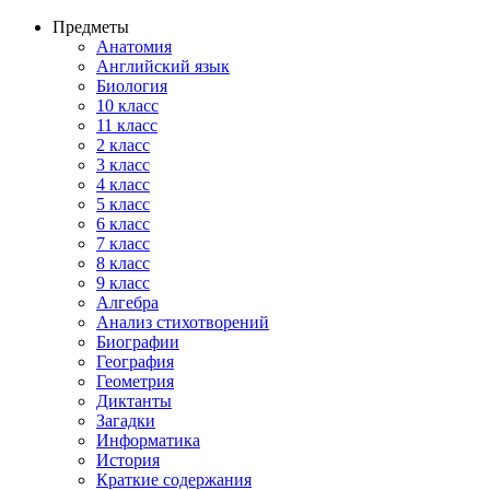
Предметы
Анатомия
Английский язык
Биология
10 класс
11 класс
2 класс
3 класс
4 класс
5 класс
6 класс
7 класс
8 класс
9 класс
Алгебра
Анализ стихотворений
Биографии
География
Геометрия
Диктанты
Загадки
Информатика
История
Краткие содержания