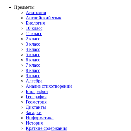
Предметы
Анатомия
Английский язык
Биология
10 класс
11 класс
2 класс
3 класс
4 класс
5 класс
6 класс
7 класс
8 класс
9 класс
Алгебра
Анализ стихотворений
Биографии
География
Геометрия
Диктанты
Загадки
Информатика
История
Краткие содержания