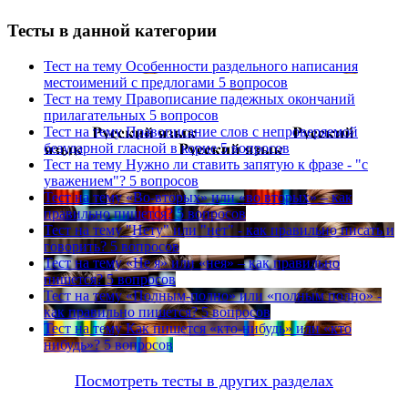
Тесты в данной категории
Тест на тему
Особенности раздельного написания
местоимений с предлогами
5 вопросов
Тест на тему
Правописание падежных окончаний
прилагательных
5 вопросов
Тест на тему
Правописание слов с непроверяемой
безударной гласной в корне
5 вопросов
Тест на тему
Нужно ли ставить запятую к фразе - "с
уважением"?
5 вопросов
Тест на тему
«Во-вторых» или «во вторых» – как
правильно пишется?
5 вопросов
Тест на тему
"Нету" или "нет" - как правильно писать и
говорить?
5 вопросов
Тест на тему
«Не я» или «нея» – как правильно
пишется?
5 вопросов
Тест на тему
«Полным-полно» или «полным полно» -
как правильно пишется?
5 вопросов
Тест на тему
Как пишется «кто-нибудь» или «кто
нибудь»?
5 вопросов
Посмотреть тесты в других разделах