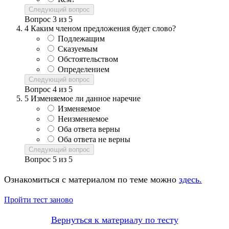
Следующий вопрос
Вопрос
3
из
5
4
Каким членом предложения будет слово?
Подлежащим
Сказуемым
Обстоятельством
Определением
Следующий вопрос
Вопрос
4
из
5
5
Изменяемое ли данное наречие
Изменяемое
Неизменяемое
Оба ответа верны
Оба ответа не верны
Следующий вопрос
Вопрос
5
из
5
Ознакомиться с материалом по теме можно
здесь.
Пройти тест заново
Вернуться к материалу по тесту