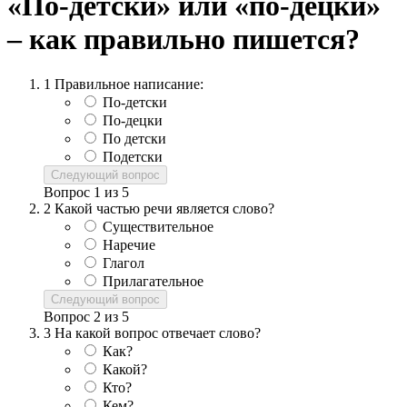
«По-детски» или «по-децки»
– как правильно пишется?
1
Правильное написание:
По-детски
По-децки
По детски
Подетски
Следующий вопрос
Вопрос
1
из
5
2
Какой частью речи является слово?
Существительное
Наречие
Глагол
Прилагательное
Следующий вопрос
Вопрос
2
из
5
3
На какой вопрос отвечает слово?
Как?
Какой?
Кто?
Кем?