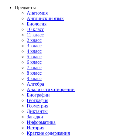
Предметы
Анатомия
Английский язык
Биология
10 класс
11 класс
2 класс
3 класс
4 класс
5 класс
6 класс
7 класс
8 класс
9 класс
Алгебра
Анализ стихотворений
Биографии
География
Геометрия
Диктанты
Загадки
Информатика
История
Краткие содержания