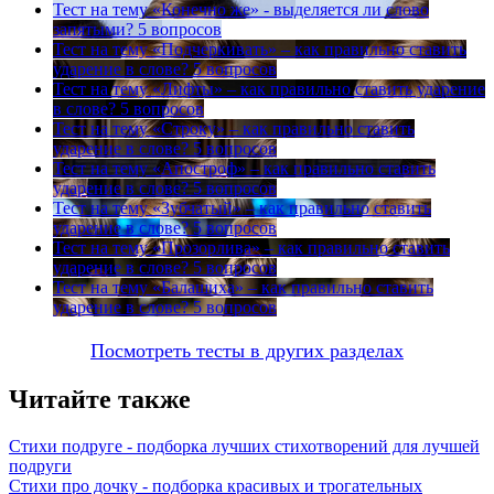
Тест на тему
«Конечно же» - выделяется ли слово
запятыми?
5 вопросов
Тест на тему
«Подчеркивать» – как правильно ставить
ударение в слове?
5 вопросов
Тест на тему
«Лифты» – как правильно ставить ударение
в слове?
5 вопросов
Тест на тему
«Строку» – как правильно ставить
ударение в слове?
5 вопросов
Тест на тему
«Апостроф» – как правильно ставить
ударение в слове?
5 вопросов
Тест на тему
«Зубчатый» – как правильно ставить
ударение в слове?
5 вопросов
Тест на тему
«Прозорлива» – как правильно ставить
ударение в слове?
5 вопросов
Тест на тему
«Балашиха» – как правильно ставить
ударение в слове?
5 вопросов
Посмотреть тесты в других разделах
Читайте также
Стихи подруге - подборка лучших стихотворений для лучшей
подруги
Стихи про дочку - подборка красивых и трогательных