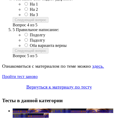
На 1
На 2
На 3
Следующий вопрос
Вопрос
4
из
5
5
Правильное написание:
Подолгу
Падолгу
Оба варианта верны
Следующий вопрос
Вопрос
5
из
5
Ознакомиться с материалом по теме можно
здесь.
Пройти тест заново
Вернуться к материалу по тесту
Тесты в данной категории
Тест на тему
"Банты" - как правильно ставить ударение
в слове?
5 вопросов