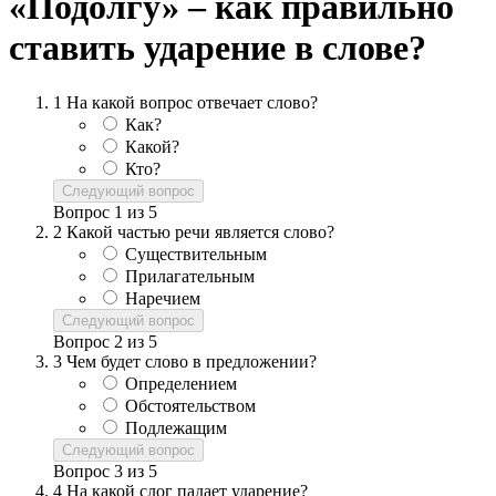
«Подолгу» – как правильно
ставить ударение в слове?
1
На какой вопрос отвечает слово?
Как?
Какой?
Кто?
Следующий вопрос
Вопрос
1
из
5
2
Какой частью речи является слово?
Существительным
Прилагательным
Наречием
Следующий вопрос
Вопрос
2
из
5
3
Чем будет слово в предложении?
Определением
Обстоятельством
Подлежащим
Следующий вопрос
Вопрос
3
из
5
4
На какой слог падает ударение?