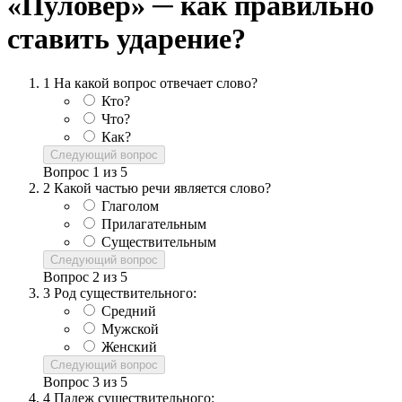
«Пуловер» ─ как правильно
ставить ударение?
1
На какой вопрос отвечает слово?
Кто?
Что?
Как?
Следующий вопрос
Вопрос
1
из
5
2
Какой частью речи является слово?
Глаголом
Прилагательным
Существительным
Следующий вопрос
Вопрос
2
из
5
3
Род существительного:
Средний
Мужской
Женский
Следующий вопрос
Вопрос
3
из
5
4
Падеж существительного: