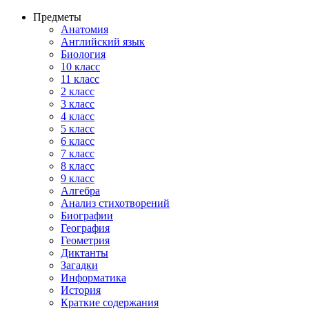
Предметы
Анатомия
Английский язык
Биология
10 класс
11 класс
2 класс
3 класс
4 класс
5 класс
6 класс
7 класс
8 класс
9 класс
Алгебра
Анализ стихотворений
Биографии
География
Геометрия
Диктанты
Загадки
Информатика
История
Краткие содержания