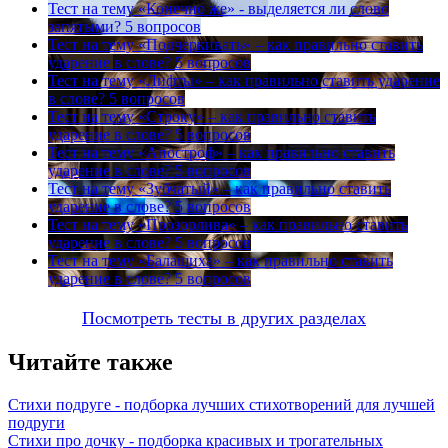
Тест на тему
«Конечно же» - выделяется ли слово
запятыми?
5 вопросов
Тест на тему
«Подчеркивать» – как правильно ставить
ударение в слове?
5 вопросов
Тест на тему
«Лифты» – как правильно ставить ударение
в слове?
5 вопросов
Тест на тему
«Строку» – как правильно ставить
ударение в слове?
5 вопросов
Тест на тему
«Апостроф» – как правильно ставить
ударение в слове?
5 вопросов
Тест на тему
«Зубчатый» – как правильно ставить
ударение в слове?
5 вопросов
Тест на тему
«Прозорлива» – как правильно ставить
ударение в слове?
5 вопросов
Тест на тему
«Балашиха» – как правильно ставить
ударение в слове?
5 вопросов
Посмотреть тесты в других разделах
Читайте также
Стихи подруге - подборка лучших стихотворений для лучшей
подруги
Стихи про дочку - подборка красивых и трогательных