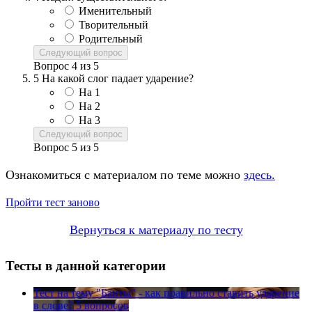
Именительный
Творительный
Родительный
Следующий вопрос
Вопрос
4
из
5
5
На какой слог падает ударение?
На 1
На 2
На 3
Следующий вопрос
Вопрос
5
из
5
Ознакомиться с материалом по теме можно
здесь.
Пройти тест заново
Вернуться к материалу по тесту
Тесты в данной категории
Тест на тему
"Банты" - как правильно ставить ударение
в слове?
5 вопросов