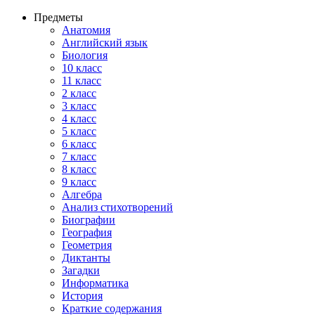
Предметы
Анатомия
Английский язык
Биология
10 класс
11 класс
2 класс
3 класс
4 класс
5 класс
6 класс
7 класс
8 класс
9 класс
Алгебра
Анализ стихотворений
Биографии
География
Геометрия
Диктанты
Загадки
Информатика
История
Краткие содержания