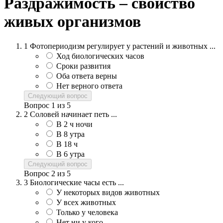
Раздражимость – свойство
живых организмов
1
Фотопериодизм регулирует у растений и животных ...
Ход биологических часов
Сроки развития
Оба ответа верны
Нет верного ответа
Следующий вопрос
Вопрос
1
из
5
2
Соловей начинает петь ...
В 2 ч ночи
В 8 утра
В 18 ч
В 6 утра
Следующий вопрос
Вопрос
2
из
5
3
Биологические часы есть ...
У некоторых видов животных
У всех животных
Только у человека
Нет ни у кого