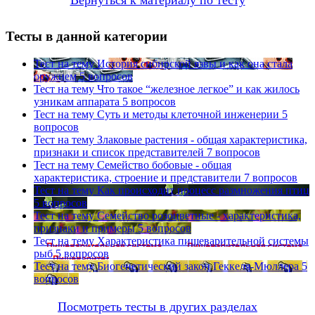
Тесты в данной категории
Тест на тему
История сибирской язвы и как она стала
оружием
5 вопросов
Тест на тему
Что такое “железное легкое” и как жилось
узникам аппарата
5 вопросов
Тест на тему
Суть и методы клеточной инженерии
5
вопросов
Тест на тему
Злаковые растения - общая характеристика,
признаки и список представителей
7 вопросов
Тест на тему
Семейство бобовые - общая
характеристика, строение и представители
7 вопросов
Тест на тему
Как происходит процесс размножения птиц
5 вопросов
Тест на тему
Семейство розоцветные - характеристика,
признаки и примеры
5 вопросов
Тест на тему
Характеристика пищеварительной системы
рыб
5 вопросов
Тест на тему
Биогенетический закон Геккеля-Мюллера
5
вопросов
Посмотреть тесты в других разделах