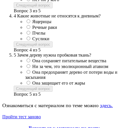
Следующий вопрос
Вопрос
3
из
5
4
Какие животные не относятся к дневным?
Ящерицы
Речные раки
Пчелы
Суслики
Следующий вопрос
Вопрос
4
из
5
5
Зачем дереву нужна пробковая ткань?
Она сохраняет питательные вещества
Ни за чем, это эволюционный атавизм
Она предохраняет дерево от потери воды и
засыхания
Она защищает его от жары
Следующий вопрос
Вопрос
5
из
5
Ознакомиться с материалом по теме можно
здесь.
Пройти тест заново
Вернуться к материалу по тесту