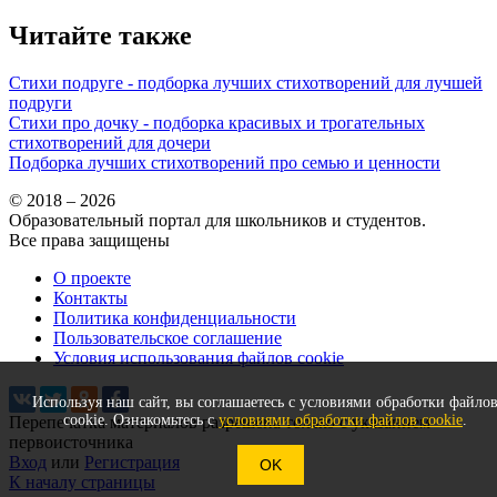
Читайте также
Стихи подруге - подборка лучших стихотворений для лучшей
подруги
Стихи про дочку - подборка красивых и трогательных
стихотворений для дочери
Подборка лучших стихотворений про семью и ценности
© 2018 – 2026
Образовательный портал для школьников и студентов.
Все права защищены
О проекте
Контакты
Политика конфиденциальности
Пользовательское соглашение
Условия использования файлов cookie
Используя наш сайт, вы соглашаетесь с условиями обработки файло
cookie. Ознакомьтесь с
условиями обработки файлов cookie
.
Перепечатка материалов разрешена только с указанием
первоисточника
Вход
или
Регистрация
OK
К началу страницы