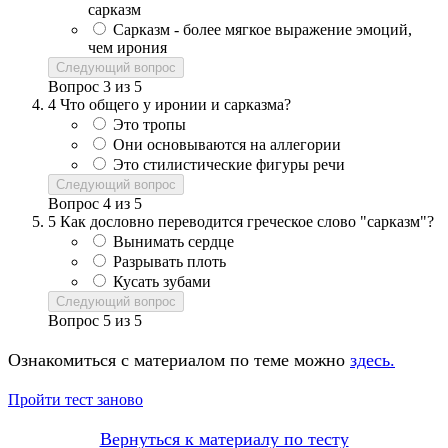
сарказм
Сарказм - более мягкое выражение эмоций,
чем ирония
Следующий вопрос
Вопрос
3
из
5
4
Что общего у иронии и сарказма?
Это тропы
Они основываются на аллегории
Это стилистические фигуры речи
Следующий вопрос
Вопрос
4
из
5
5
Как дословно переводится греческое слово "сарказм"?
Вынимать сердце
Разрывать плоть
Кусать зубами
Следующий вопрос
Вопрос
5
из
5
Ознакомиться с материалом по теме можно
здесь.
Пройти тест заново
Вернуться к материалу по тесту