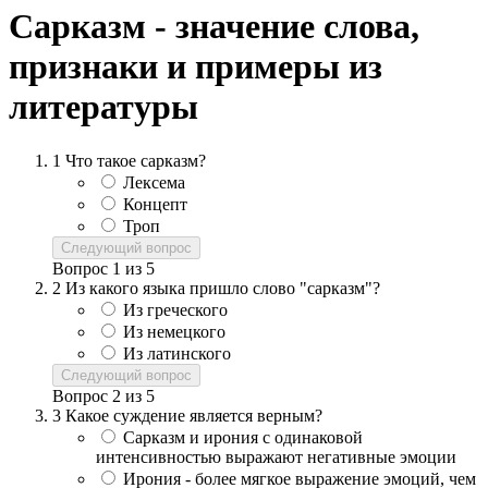
Сарказм - значение слова,
признаки и примеры из
литературы
1
Что такое сарказм?
Лексема
Концепт
Троп
Следующий вопрос
Вопрос
1
из
5
2
Из какого языка пришло слово "сарказм"?
Из греческого
Из немецкого
Из латинского
Следующий вопрос
Вопрос
2
из
5
3
Какое суждение является верным?
Сарказм и ирония с одинаковой
интенсивностью выражают негативные эмоции
Ирония - более мягкое выражение эмоций, чем