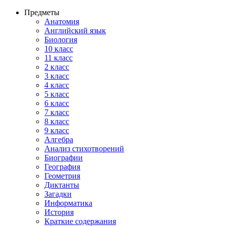
Предметы
Анатомия
Английский язык
Биология
10 класс
11 класс
2 класс
3 класс
4 класс
5 класс
6 класс
7 класс
8 класс
9 класс
Алгебра
Анализ стихотворений
Биографии
География
Геометрия
Диктанты
Загадки
Информатика
История
Краткие содержания