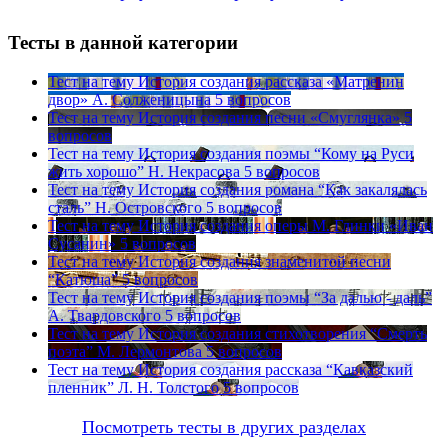
Тесты в данной категории
Тест на тему
История создания рассказа «Матренин
двор» А. Солженицына
5 вопросов
Тест на тему
История создания песни «Смуглянка»
5
вопросов
Тест на тему
История создания поэмы “Кому на Руси
жить хорошо” Н. Некрасова
5 вопросов
Тест на тему
История создания романа “Как закалялась
сталь” Н. Островского
5 вопросов
Тест на тему
История создания оперы М. Глинки «Иван
Сусанин»
5 вопросов
Тест на тему
История создания знаменитой песни
“Катюша”
5 вопросов
Тест на тему
История создания поэмы “За далью - даль”
А. Твардовского
5 вопросов
Тест на тему
История создания стихотворения “Смерть
поэта” М. Лермонтова
5 вопросов
Тест на тему
История создания рассказа “Кавказский
пленник” Л. Н. Толстого
5 вопросов
Посмотреть тесты в других разделах