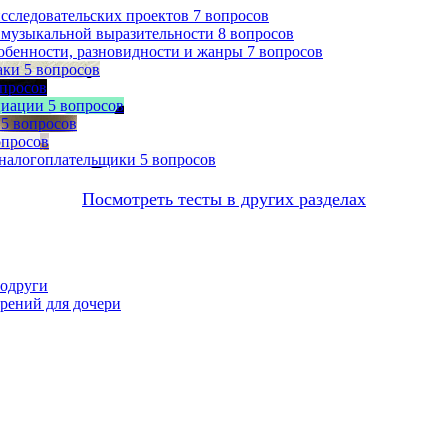
сследовательских проектов
7 вопросов
 музыкальной выразительности
8 вопросов
собенности, разновидности и жанры
7 вопросов
аки
5 вопросов
опросов
циации
5 вопросов
5 вопросов
опросов
 налогоплательщики
5 вопросов
Посмотреть тесты в других разделах
подруги
орений для дочери