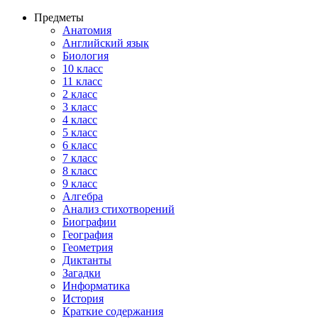
Предметы
Анатомия
Английский язык
Биология
10 класс
11 класс
2 класс
3 класс
4 класс
5 класс
6 класс
7 класс
8 класс
9 класс
Алгебра
Анализ стихотворений
Биографии
География
Геометрия
Диктанты
Загадки
Информатика
История
Краткие содержания