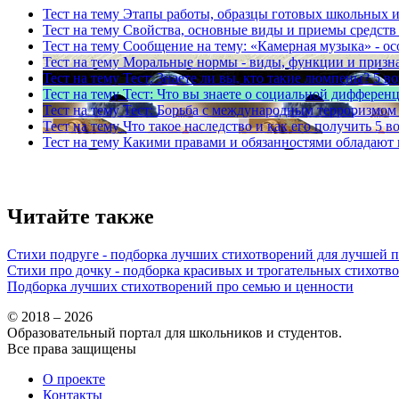
Тест на тему
Этапы работы, образцы готовых школьных и
Тест на тему
Свойства, основные виды и приемы средств
Тест на тему
Сообщение на тему: «Камерная музыка» - о
Тест на тему
Моральные нормы - виды, функции и призн
Тест на тему
Тест: Знаете ли вы, кто такие люмпены?
5 в
Тест на тему
Тест: Что вы знаете о социальной дифферен
Тест на тему
Тест: Борьба с международным терроризмом
Тест на тему
Что такое наследство и как его получить
5 в
Тест на тему
Какими правами и обязанностями обладают
Читайте также
Стихи подруге - подборка лучших стихотворений для лучшей 
Стихи про дочку - подборка красивых и трогательных стихотв
Подборка лучших стихотворений про семью и ценности
© 2018 – 2026
Образовательный портал для школьников и студентов.
Все права защищены
О проекте
Контакты