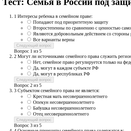
Тест: Семья в России под защ
1
Интересы ребенка в семейном праве:
Попадают под приоритетную защиту
Второстепенны по сравнению с ценностью само
Являются добровольным действием со стороны 
Все варианты верны
Следующий вопрос
Вопрос
1
из
5
2
Могут ли источниками семейного права служить регио
Нет, семейное право регулируется только на фе
Да, могут в каждом субъекте РФ
Да, могут в республиках РФ
Следующий вопрос
Вопрос
2
из
5
3
Субъектом семейного права не является:
Крестная мать несовершеннолетнего
Опекун несовершеннолетнего
Бабушка несовершеннолетнего
Отец несовершеннолетнего
Следующий вопрос
Вопрос
3
из
5
4
Основные принципы семейного права содержатся в: