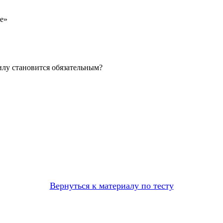
е»
илу становится обязательным?
Вернуться к материалу по тесту