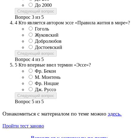
До 2000
Следующий вопрос
Вопрос
3
из
5
4
Кто является автором эссе «Правила жития в мире»?
Гоголь
Жуковский
Добролюбов
Достоевский
Следующий вопрос
Вопрос
4
из
5
5
Кто впервые ввел термин «Эссе»?
Фр. Бекон
М. Монтень
Фр. Ницше
Дж. Руссо
Следующий вопрос
Вопрос
5
из
5
Ознакомиться с материалом по теме можно
здесь.
Пройти тест заново
Вернуться к материалу по тесту