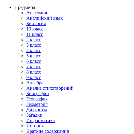
Предметы
Анатомия
Английский язык
Биология
10 класс
11 класс
2 класс
3 класс
4 класс
5 класс
6 класс
7 класс
8 класс
9 класс
Алгебра
Анализ стихотворений
Биографии
География
Геометрия
Диктанты
Загадки
Информатика
История
Краткие содержания