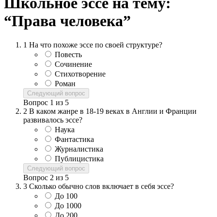
Школьное эссе на тему:
“Права человека”
1
На что похоже эссе по своей структуре?
Повесть
Сочинение
Стихотворение
Роман
Следующий вопрос
Вопрос
1
из
5
2
В каком жанре в 18-19 веках в Англии и Франции
развивалось эссе?
Наука
Фантастика
Журналистика
Публицистика
Следующий вопрос
Вопрос
2
из
5
3
Сколько обычно слов включает в себя эссе?
До 100
До 1000
До 200