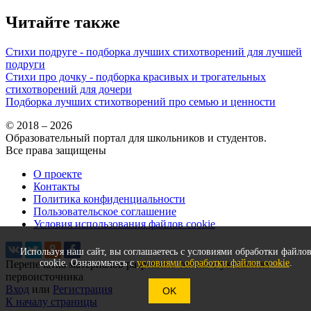
Читайте также
Стихи подруге - подборка лучших стихотворений для лучшей
подруги
Стихи про дочку - подборка красивых и трогательных
стихотворений для дочери
Подборка лучших стихотворений про семью и ценности
© 2018 – 2026
Образовательный портал для школьников и студентов.
Все права защищены
О проекте
Контакты
Политика конфиденциальности
Пользовательское соглашение
Условия использования файлов cookie
Используя наш сайт, вы соглашаетесь с условиями обработки файло
cookie. Ознакомьтесь с
условиями обработки файлов cookie
.
Перепечатка материалов разрешена только с указанием
первоисточника
Вход
или
Регистрация
OK
К началу страницы