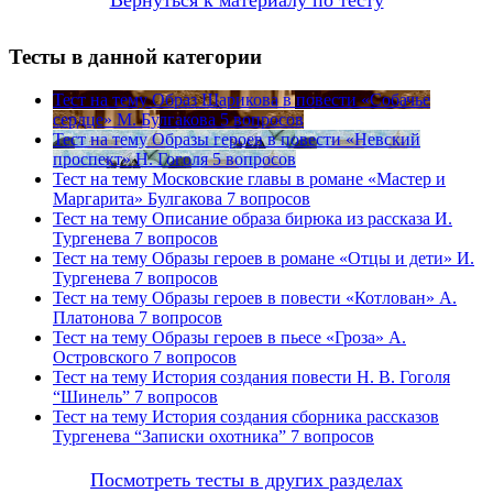
Тесты в данной категории
Тест на тему
Образ Шарикова в повести «Собачье
сердце» М. Булгакова
5 вопросов
Тест на тему
Образы героев в повести «Невский
проспект» Н. Гоголя
5 вопросов
Тест на тему
Московские главы в романе «Мастер и
Маргарита» Булгакова
7 вопросов
Тест на тему
Описание образа бирюка из рассказа И.
Тургенева
7 вопросов
Тест на тему
Образы героев в романе «Отцы и дети» И.
Тургенева
7 вопросов
Тест на тему
Образы героев в повести «Котлован» А.
Платонова
7 вопросов
Тест на тему
Образы героев в пьесе «Гроза» А.
Островского
7 вопросов
Тест на тему
История создания повести Н. В. Гоголя
“Шинель”
7 вопросов
Тест на тему
История создания сборника рассказов
Тургенева “Записки охотника”
7 вопросов
Посмотреть тесты в других разделах