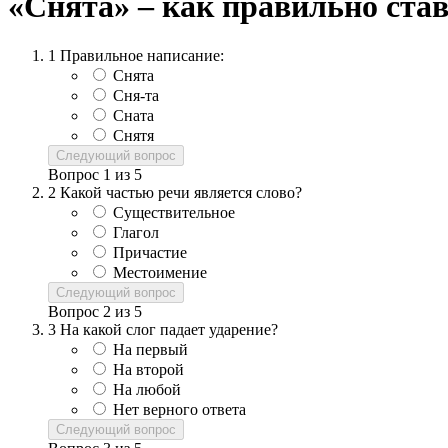
«Снята» – как правильно став
1
Правильное написание:
Снята
Сня-та
Сната
Снятя
Следующий вопрос
Вопрос
1
из
5
2
Какой частью речи является слово?
Существительное
Глагол
Причастие
Местоимение
Следующий вопрос
Вопрос
2
из
5
3
На какой слог падает ударение?
На первый
На второй
На любой
Нет верного ответа
Следующий вопрос