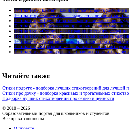
Тест на тему
"Банты" - как правильно ставить ударение в 
Тест на тему
«Конечно же» - выделяется ли слово запяты
Тест на тему
«Подчеркивать» – как правильно ставить уда
Тест на тему
«Лифты» – как правильно ставить ударение 
Тест на тему
«Строку» – как правильно ставить ударение 
Тест на тему
«Апостроф» – как правильно ставить ударен
Тест на тему
«Зубчатый» – как правильно ставить ударени
Тест на тему
«Прозорлива» – как правильно ставить ударе
Тест на тему
«Балашиха» – как правильно ставить ударени
Читайте также
Стихи подруге - подборка лучших стихотворений для лучшей 
Стихи про дочку - подборка красивых и трогательных стихотв
Подборка лучших стихотворений про семью и ценности
© 2018 – 2026
Образовательный портал для школьников и студентов.
Все права защищены
О проекте