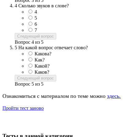
Вопрос
3
из
5
4
Сколько звуков в слове?
4
5
6
7
Следующий вопрос
Вопрос
4
из
5
5
На какой вопрос отвечает слово?
Какова?
Как?
Какой?
Каков?
Следующий вопрос
Вопрос
5
из
5
Ознакомиться с материалом по теме можно
здесь.
Пройти тест заново
Тесты в данной категории