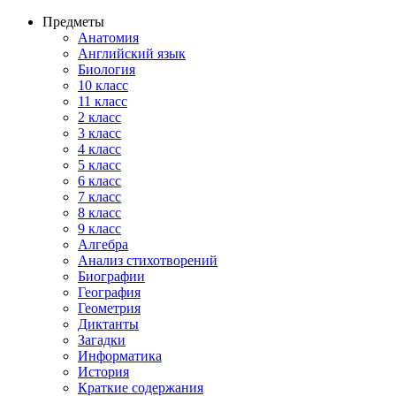
Предметы
Анатомия
Английский язык
Биология
10 класс
11 класс
2 класс
3 класс
4 класс
5 класс
6 класс
7 класс
8 класс
9 класс
Алгебра
Анализ стихотворений
Биографии
География
Геометрия
Диктанты
Загадки
Информатика
История
Краткие содержания