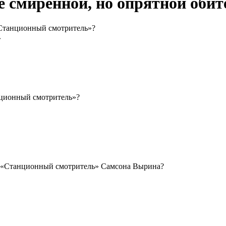
е смиренной, но опрятной обит
«Станционный смотритель»?
»
нционный смотритель»?
а «Станционный смотритель» Самсона Вырина?