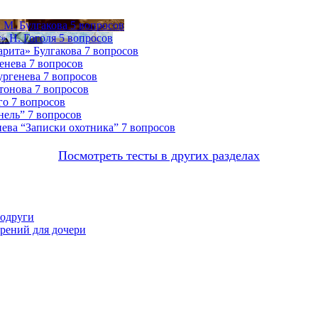
 М. Булгакова
5 вопросов
» Н. Гоголя
5 вопросов
арита» Булгакова
7 вопросов
генева
7 вопросов
ургенева
7 вопросов
тонова
7 вопросов
го
7 вопросов
нель”
7 вопросов
нева “Записки охотника”
7 вопросов
Посмотреть тесты в других разделах
подруги
орений для дочери