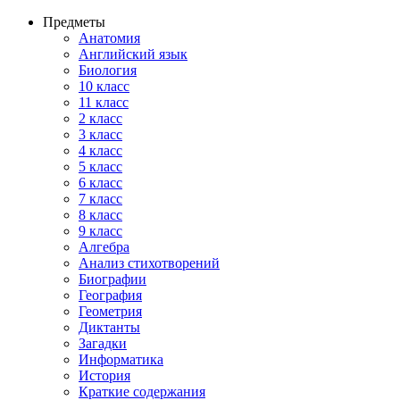
Предметы
Анатомия
Английский язык
Биология
10 класс
11 класс
2 класс
3 класс
4 класс
5 класс
6 класс
7 класс
8 класс
9 класс
Алгебра
Анализ стихотворений
Биографии
География
Геометрия
Диктанты
Загадки
Информатика
История
Краткие содержания