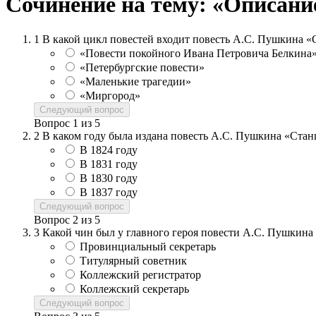
Сочинение на тему: «Описани
1
В какой цикл повестей входит повесть А.С. Пушкина 
«Повести покойного Ивана Петровича Белкина
«Петербургские повести»
«Маленькие трагедии»
«Миргород»
Следующий вопрос
Вопрос
1
из
5
2
В каком году была издана повесть А.С. Пушкина «Ста
В 1824 году
В 1831 году
В 1830 году
В 1837 году
Следующий вопрос
Вопрос
2
из
5
3
Какой чин был у главного героя повести А.С. Пушкин
Провинциальный секретарь
Титулярный советник
Коллежский регистратор
Коллежский секретарь
Следующий вопрос