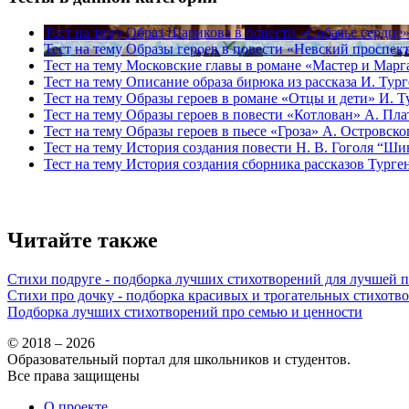
Тест на тему
Образ Шарикова в повести «Собачье сердце»
Тест на тему
Образы героев в повести «Невский проспект
Тест на тему
Московские главы в романе «Мастер и Марг
Тест на тему
Описание образа бирюка из рассказа И. Тур
Тест на тему
Образы героев в романе «Отцы и дети» И. Т
Тест на тему
Образы героев в повести «Котлован» А. Пла
Тест на тему
Образы героев в пьесе «Гроза» А. Островско
Тест на тему
История создания повести Н. В. Гоголя “Ши
Тест на тему
История создания сборника рассказов Турге
Читайте также
Стихи подруге - подборка лучших стихотворений для лучшей 
Стихи про дочку - подборка красивых и трогательных стихотв
Подборка лучших стихотворений про семью и ценности
© 2018 – 2026
Образовательный портал для школьников и студентов.
Все права защищены
О проекте