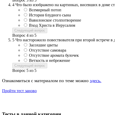
Вопрос
3
из
5
4
Что было изображено на картинках, висевших в доме с
Всемирный потоп
История блудного сына
Вавилонское столпотворение
Вход Христа в Иерусалим
Следующий вопрос
Вопрос
4
из
5
5
Что насторожило повествователя при второй встрече в
Засохшие цветы
Отсутствие самовара
Отсутствие аромата булочек
Ветхость и небрежение
Следующий вопрос
Вопрос
5
из
5
Ознакомиться с материалом по теме можно
здесь.
Пройти тест заново
Тесты в данной категории