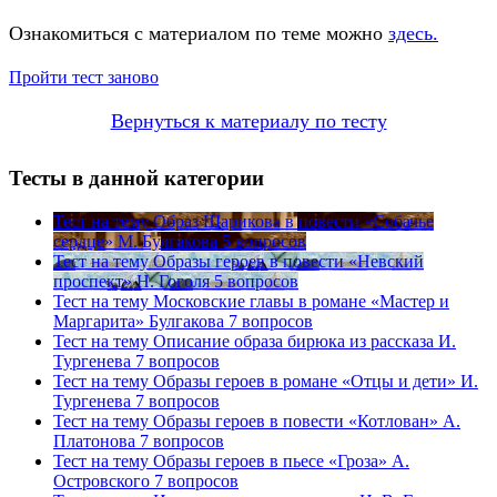
Ознакомиться с материалом по теме можно
здесь.
Пройти тест заново
Вернуться к материалу по тесту
Тесты в данной категории
Тест на тему
Образ Шарикова в повести «Собачье
сердце» М. Булгакова
5 вопросов
Тест на тему
Образы героев в повести «Невский
проспект» Н. Гоголя
5 вопросов
Тест на тему
Московские главы в романе «Мастер и
Маргарита» Булгакова
7 вопросов
Тест на тему
Описание образа бирюка из рассказа И.
Тургенева
7 вопросов
Тест на тему
Образы героев в романе «Отцы и дети» И.
Тургенева
7 вопросов
Тест на тему
Образы героев в повести «Котлован» А.
Платонова
7 вопросов
Тест на тему
Образы героев в пьесе «Гроза» А.
Островского
7 вопросов