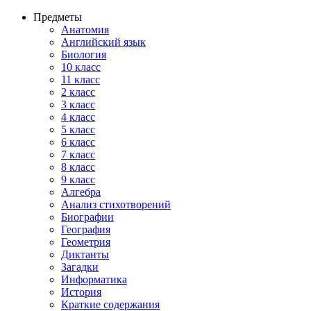
Предметы
Анатомия
Английский язык
Биология
10 класс
11 класс
2 класс
3 класс
4 класс
5 класс
6 класс
7 класс
8 класс
9 класс
Алгебра
Анализ стихотворений
Биографии
География
Геометрия
Диктанты
Загадки
Информатика
История
Краткие содержания