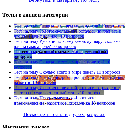
Тесты в данной категории
Тест на тему
Сколько в нашем мире языков?
10 вопросов
Тест на тему
Золото: сколько его осталось на планете и
что это значит для нас?
10 вопросов
Тест на тему
Русские по всему земному шару: сколько
нас на самом деле?
10 вопросов
Тест на тему
Сколько всего в мире фамилий?
10
вопросов
Тест на тему
Сколько всего в мире самолетов?
10
вопросов
Тест на тему
Сколько всего в мире денег?
10 вопросов
Тест на тему
Урало-сибирская роспись: истоки, техника,
развитие
10 вопросов
Тест на тему
История палехской росписи: зарождение,
мастера и художественный стиль
10 вопросов
Тест на тему
История мезенской росписи:
происхождение, развитие и символика
10 вопросов
Посмотреть тесты в других разделах
Читайте также