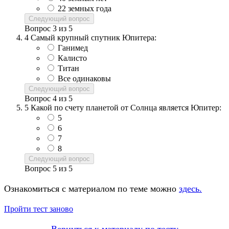
22 земных года
Следующий вопрос
Вопрос
3
из
5
4
Самый крупный спутник Юпитера:
Ганимед
Калисто
Титан
Все одинаковы
Следующий вопрос
Вопрос
4
из
5
5
Какой по счету планетой от Солнца является Юпитер:
5
6
7
8
Следующий вопрос
Вопрос
5
из
5
Ознакомиться с материалом по теме можно
здесь.
Пройти тест заново
Вернуться к материалу по тесту