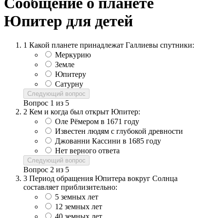
Сообщение о планете
Юпитер для детей
1
Какой планете принадлежат Галлиевы спутники:
Меркурию
Земле
Юпитеру
Сатурну
Следующий вопрос
Вопрос
1
из
5
2
Кем и когда был открыт Юпитер:
Оле Рёмером в 1671 году
Известен людям с глубокой древности
Джованни Кассини в 1685 году
Нет верного ответа
Следующий вопрос
Вопрос
2
из
5
3
Период обращения Юпитера вокруг Солнца
составляет приблизительно:
5 земных лет
12 земных лет
40 земных лет