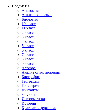
Предметы
Анатомия
Английский язык
Биология
10 класс
11 класс
2 класс
3 класс
4 класс
5 класс
6 класс
7 класс
8 класс
9 класс
Алгебра
Анализ стихотворений
Биографии
География
Геометрия
Диктанты
Загадки
Информатика
История
Краткие содержания