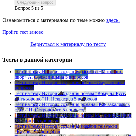
Следующий вопрос
Вопрос
5
из
5
Ознакомиться с материалом по теме можно
здесь.
Пройти тест заново
Вернуться к материалу по тесту
Тесты в данной категории
Тест на тему
История создания рассказа «Матренин
двор» А. Солженицына
5 вопросов
Тест на тему
История создания песни «Смуглянка»
5
вопросов
Тест на тему
История создания поэмы “Кому на Руси
жить хорошо” Н. Некрасова
5 вопросов
Тест на тему
История создания романа “Как закалялась
сталь” Н. Островского
5 вопросов
Тест на тему
История создания оперы М. Глинки «Иван
Сусанин»
5 вопросов
Тест на тему
История создания знаменитой песни
“Катюша”
5 вопросов