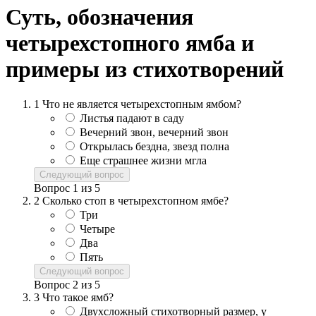
Суть, обозначения
четырехстопного ямба и
примеры из стихотворений
1
Что не является четырехстопным ямбом?
Листья падают в саду
Вечерний звон, вечерний звон
Открылась бездна, звезд полна
Еще страшнее жизни мгла
Следующий вопрос
Вопрос
1
из
5
2
Сколько стоп в четырехстопном ямбе?
Три
Четыре
Два
Пять
Следующий вопрос
Вопрос
2
из
5
3
Что такое ямб?
Двухсложный стихотворный размер, у