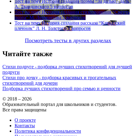
Тест на тему
История создания поэмы “За далью - даль”
А. Твардовского
5 вопросов
Тест на тему
История создания стихотворения “Смерть
поэта” М. Лермонтова
5 вопросов
Тест на тему
История создания рассказа “Кавказский
пленник” Л. Н. Толстого
5 вопросов
Посмотреть тесты в других разделах
Читайте также
Стихи подруге - подборка лучших стихотворений для лучшей
подруги
Стихи про дочку - подборка красивых и трогательных
стихотворений для дочери
Подборка лучших стихотворений про семью и ценности
© 2018 – 2026
Образовательный портал для школьников и студентов.
Все права защищены
О проекте
Контакты
Политика конфиденциальности