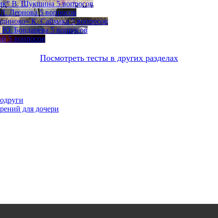
жик” В. Шукшина
5 вопросов
 Л. Леонова
5 вопросов
 одиноко» К. Саймака
5 вопросов
” Ю. Бондарева
5 вопросов
ой
5 вопросов
Посмотреть тесты в других разделах
подруги
орений для дочери