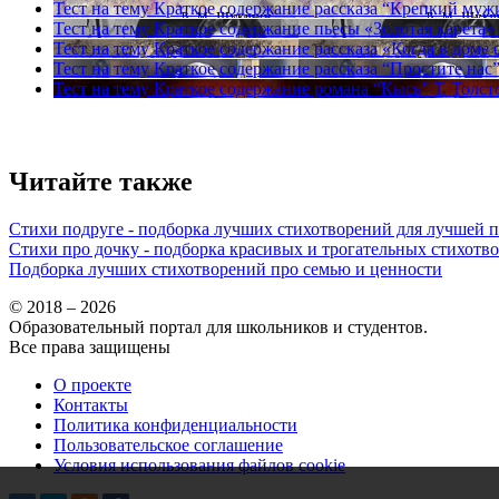
Тест на тему
Краткое содержание рассказа “Крепкий му
Тест на тему
Краткое содержание пьесы «Золотая карета»
Тест на тему
Краткое содержание рассказа «Когда в доме
Тест на тему
Краткое содержание рассказа “Простите нас
Тест на тему
Краткое содержание романа “Кысь” Т. Толст
Читайте также
Стихи подруге - подборка лучших стихотворений для лучшей 
Стихи про дочку - подборка красивых и трогательных стихотв
Подборка лучших стихотворений про семью и ценности
© 2018 – 2026
Образовательный портал для школьников и студентов.
Все права защищены
О проекте
Контакты
Политика конфиденциальности
Пользовательское соглашение
Условия использования файлов cookie