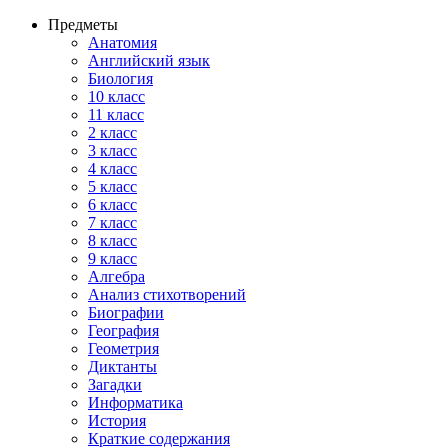
Предметы
Анатомия
Английский язык
Биология
10 класс
11 класс
2 класс
3 класс
4 класс
5 класс
6 класс
7 класс
8 класс
9 класс
Алгебра
Анализ стихотворений
Биографии
География
Геометрия
Диктанты
Загадки
Информатика
История
Краткие содержания