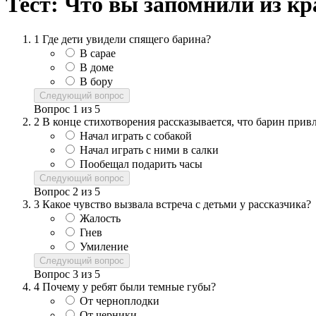
Тест: Что вы запомнили из кр
1
Где дети увидели спящего барина?
В сарае
В доме
В бору
Следующий вопрос
Вопрос
1
из
5
2
В конце стихотворения рассказывается, что барин привл
Начал играть с собакой
Начал играть с ними в салки
Пообещал подарить часы
Следующий вопрос
Вопрос
2
из
5
3
Какое чувство вызвала встреча с детьми у рассказчика?
Жалость
Гнев
Умиление
Следующий вопрос
Вопрос
3
из
5
4
Почему у ребят были темные губы?
От черноплодки
От черники