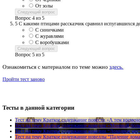
От золы
Следующий вопрос
Вопрос
4
из
5
5
С какими птицами рассказчик сравнил испугавшихся д
С синичками
С журавлями
С воробушками
Следующий вопрос
Вопрос
5
из
5
Ознакомиться с материалом по теме можно
здесь.
Пройти тест заново
Тесты в данной категории
Тест на тему
Краткое содержание повести «А тем времене
Тест на тему
Краткое содержание комедии «Мнимый боль
Тест на тему
Краткое содержание комедии “Доходное мес
Тест на тему
Краткое содержание новеллы “Падение дом