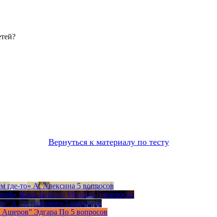
етей?
Вернуться к материалу по тесту
м где-то» А. Алексина
5 вопросов
ной» Жана-Батиста Мольера
5 вопросов
то” А. Островского
5 вопросов
а Ашеров” Эдгара По
5 вопросов