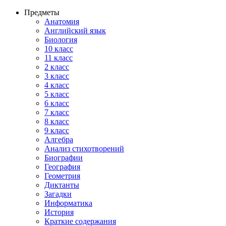
Предметы
Анатомия
Английский язык
Биология
10 класс
11 класс
2 класс
3 класс
4 класс
5 класс
6 класс
7 класс
8 класс
9 класс
Алгебра
Анализ стихотворений
Биографии
География
Геометрия
Диктанты
Загадки
Информатика
История
Краткие содержания