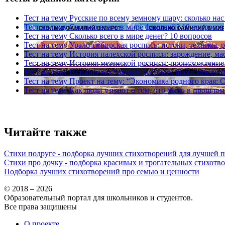
Тест на тему
Русские по всему земному шару: сколько нас
Тест на тему
Сколько всего в мире фамилий?
10 вопросов
Тест на тему
Сколько всего в мире денег?
10 вопросов
Тест на тему
Урало-сибирская роспись: истоки, техника, 
Тест на тему
История палехской росписи: зарождение, ма
Тест на тему
История мезенской росписи: происхождение,
Тест на тему
История жостовской росписи: происхождение
Тест на тему
Проект на тему: “Экономика родного края: С
Тест на тему
Как люди узнают о том, что было в прошлом
Читайте также
Стихи подруге - подборка лучших стихотворений для лучшей 
Стихи про дочку - подборка красивых и трогательных стихотв
Подборка лучших стихотворений про семью и ценности
© 2018 – 2026
Образовательный портал для школьников и студентов.
Все права защищены
О проекте