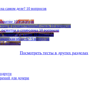
 на самом деле?
10 вопросов
развитие
10 вопросов
стера и художественный стиль
10 вопросов
 развитие и символика
10 вопросов
, развитие и канон
10 вопросов
амарская область”
5 вопросов
?
5 вопросов
Посмотреть тесты в других разделах
подруги
орений для дочери