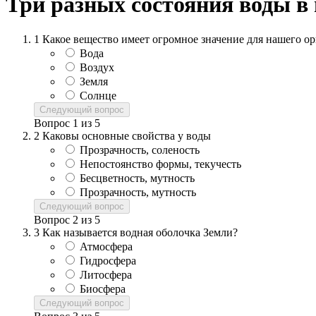
Три разных состояния воды в
1
Какое вещество имеет огромное значение для нашего о
Вода
Воздух
Земля
Солнце
Следующий вопрос
Вопрос
1
из
5
2
Каковы основные свойства у воды
Прозрачность, соленость
Непостоянство формы, текучесть
Бесцветность, мутность
Прозрачность, мутность
Следующий вопрос
Вопрос
2
из
5
3
Как называется водная оболочка Земли?
Атмосфера
Гидросфера
Литосфера
Биосфера
Следующий вопрос