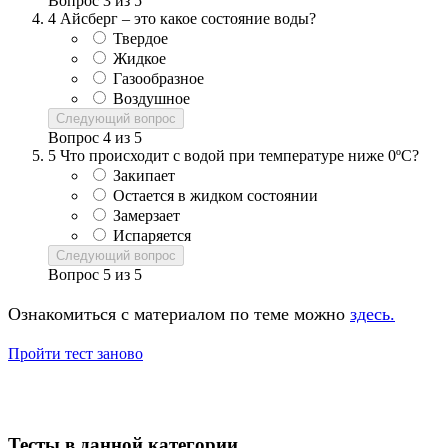
Вопрос
3
из
5
4
Айсберг – это какое состояние воды?
Твердое
Жидкое
Газообразное
Воздушное
Следующий вопрос
Вопрос
4
из
5
5
Что происходит с водой при температуре ниже 0ºС?
Закипает
Остается в жидком состоянии
Замерзает
Испаряется
Следующий вопрос
Вопрос
5
из
5
Ознакомиться с материалом по теме можно
здесь.
Пройти тест заново
Тесты в данной категории