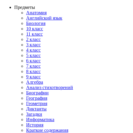
Предметы
Анатомия
Английский язык
Биология
10 класс
11 класс
2 класс
3 класс
4 класс
5 класс
6 класс
7 класс
8 класс
9 класс
Алгебра
Анализ стихотворений
Биографии
География
Геометрия
Диктанты
Загадки
Информатика
История
Краткие содержания