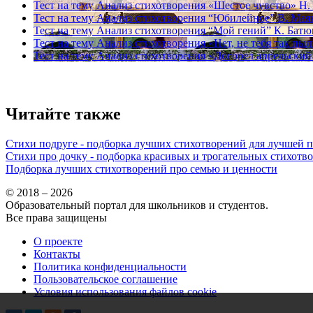
Тест на тему
Анализ стихотворения «Шестое чувство» Н.
Тест на тему
Анализ стихотворения “Юбилейное” В. Мая
Тест на тему
Анализ стихотворения “Мой гений” К. Бат
Тест на тему
Анализ стихотворения «Нет, не тебя так пы
Тест на тему
Анализ стихотворения «Догорел апрельский
Читайте также
Стихи подруге - подборка лучших стихотворений для лучшей 
Стихи про дочку - подборка красивых и трогательных стихотв
Подборка лучших стихотворений про семью и ценности
© 2018 – 2026
Образовательный портал для школьников и студентов.
Все права защищены
О проекте
Контакты
Политика конфиденциальности
Пользовательское соглашение
Условия использования файлов cookie