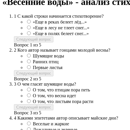
«Весенние воды» - анализ сти
1
С какой строки начинается стихотворение?
«Еще в реках белеет лёд...»
«Еще в лесу не тлеет снег...»
«Еще в полях белеет снег...»
Следующий вопрос
Вопрос
1
из
5
2
Кого автор называет гонцами молодой весны?
Шумящие воды
Ранних птиц
Первые листья
Следующий вопрос
Вопрос
2
из
5
3
О чем гласят шумящие воды?
О том, что птицам пора петь
О том, что весна идет
О том, что листьям пора расти
Следующий вопрос
Вопрос
3
из
5
4
Какими эпитетами автор описывает майские дни?
Веселые и жаркие
Дождливые и зеленые