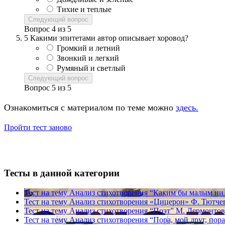
Тихие и теплые
Следующий вопрос
Вопрос
4
из
5
5
Какими эпитетами автор описывает хоровод?
Громкий и летний
Звонкий и легкий
Румяный и светлый
Следующий вопрос
Вопрос
5
из
5
Ознакомиться с материалом по теме можно
здесь.
Пройти тест заново
Тесты в данной категории
Тест на тему
Анализ стихотворения “Каким бы малым ни б
Тест на тему
Анализ стихотворения «Цицерон» Ф. Тютче
Тест на тему
Анализ стихотворения “Поэт” М. Лермонтов
Тест на тему
Анализ стихотворения “Пора, мой друг, пор