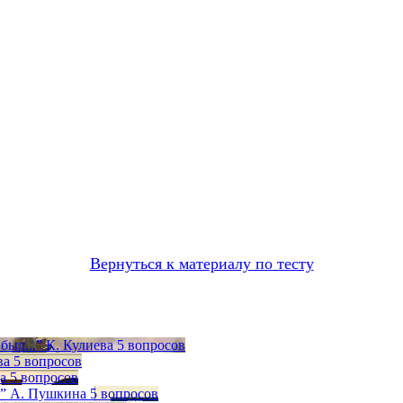
Вернуться к материалу по тесту
ыл...” К. Кулиева
5 вопросов
ва
5 вопросов
а
5 вопросов
а” А. Пушкина
5 вопросов