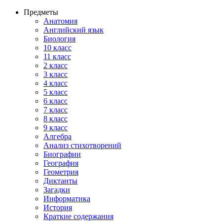
Предметы
Анатомия
Английский язык
Биология
10 класс
11 класс
2 класс
3 класс
4 класс
5 класс
6 класс
7 класс
8 класс
9 класс
Алгебра
Анализ стихотворений
Биографии
География
Геометрия
Диктанты
Загадки
Информатика
История
Краткие содержания