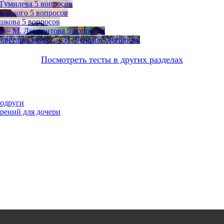
 Гумилева
5 вопросов
ковского
5 вопросов
юшкова
5 вопросов
лко» М. Лермонтова
5 вопросов
 светлый вечер…» И. Бунина
5 вопросов
Посмотреть тесты в других разделах
подруги
орений для дочери