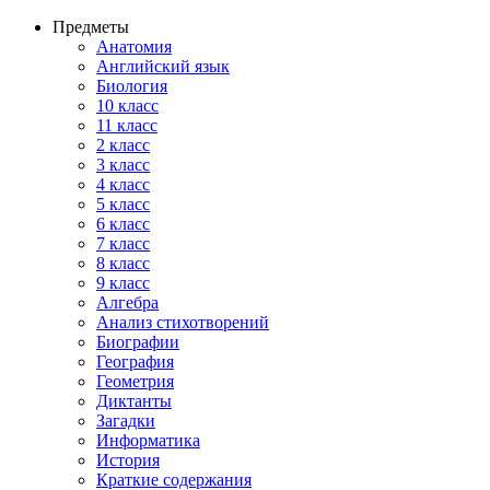
Предметы
Анатомия
Английский язык
Биология
10 класс
11 класс
2 класс
3 класс
4 класс
5 класс
6 класс
7 класс
8 класс
9 класс
Алгебра
Анализ стихотворений
Биографии
География
Геометрия
Диктанты
Загадки
Информатика
История
Краткие содержания