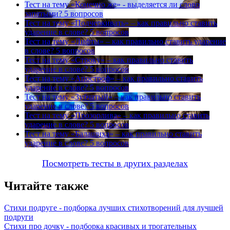
Тест на тему
«Конечно же» - выделяется ли слово
запятыми?
5 вопросов
Тест на тему
«Подчеркивать» – как правильно ставить
ударение в слове?
5 вопросов
Тест на тему
«Лифты» – как правильно ставить ударение
в слове?
5 вопросов
Тест на тему
«Строку» – как правильно ставить
ударение в слове?
5 вопросов
Тест на тему
«Апостроф» – как правильно ставить
ударение в слове?
5 вопросов
Тест на тему
«Зубчатый» – как правильно ставить
ударение в слове?
5 вопросов
Тест на тему
«Прозорлива» – как правильно ставить
ударение в слове?
5 вопросов
Тест на тему
«Балашиха» – как правильно ставить
ударение в слове?
5 вопросов
Посмотреть тесты в других разделах
Читайте также
Стихи подруге - подборка лучших стихотворений для лучшей
подруги
Стихи про дочку - подборка красивых и трогательных