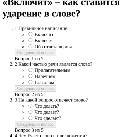
«Включит» – как ставится
ударение в слове?
1
Правильное написание:
Включит
Включет
Оба ответа верны
Следующий вопрос
Вопрос
1
из
5
2
Какой частью речи является слово?
Прилагательным
Наречием
Глаголом
Следующий вопрос
Вопрос
2
из
5
3
На какой вопрос отвечает слово?
Что делать?
Что делает?
Что сделает?
Следующий вопрос
Вопрос
3
из
5
4
Чем будет слово в предложении?