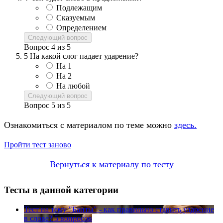
Подлежащим
Сказуемым
Определением
Следующий вопрос
Вопрос
4
из
5
5
На какой слог падает ударение?
На 1
На 2
На любой
Следующий вопрос
Вопрос
5
из
5
Ознакомиться с материалом по теме можно
здесь.
Пройти тест заново
Вернуться к материалу по тесту
Тесты в данной категории
Тест на тему
"Банты" - как правильно ставить ударение
в слове?
5 вопросов