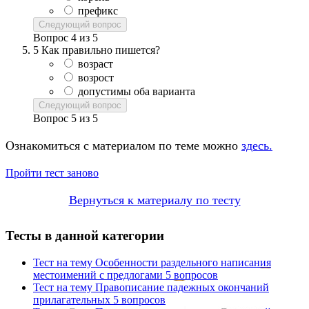
префикс
Следующий вопрос
Вопрос
4
из
5
5
Как правильно пишется?
возраст
возрост
допустимы оба варианта
Следующий вопрос
Вопрос
5
из
5
Ознакомиться с материалом по теме можно
здесь.
Пройти тест заново
Вернуться к материалу по тесту
Тесты в данной категории
Тест на тему
Особенности раздельного написания
местоимений с предлогами
5 вопросов
Тест на тему
Правописание падежных окончаний
прилагательных
5 вопросов