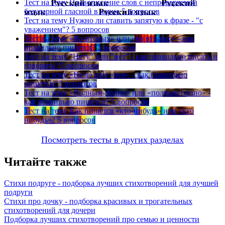
Тест на тему
Правописание слов с непроверяемой
безударной гласной в корне
5 вопросов
Тест на тему
Нужно ли ставить запятую к фразе - "с
уважением"?
5 вопросов
Тест на тему
«Во-вторых» или «во вторых» – как
правильно пишется?
5 вопросов
Тест на тему
"Нету" или "нет" - как правильно писать и
говорить?
5 вопросов
Тест на тему
«Не я» или «нея» – как правильно
пишется?
5 вопросов
Тест на тему
«Полным-полно» или «полным полно» -
как правильно пишется?
5 вопросов
Тест на тему
Как пишется «кто-нибудь» или «кто
нибудь»?
5 вопросов
Посмотреть тесты в других разделах
Читайте также
Стихи подруге - подборка лучших стихотворений для лучшей
подруги
Стихи про дочку - подборка красивых и трогательных
стихотворений для дочери
Подборка лучших стихотворений про семью и ценности