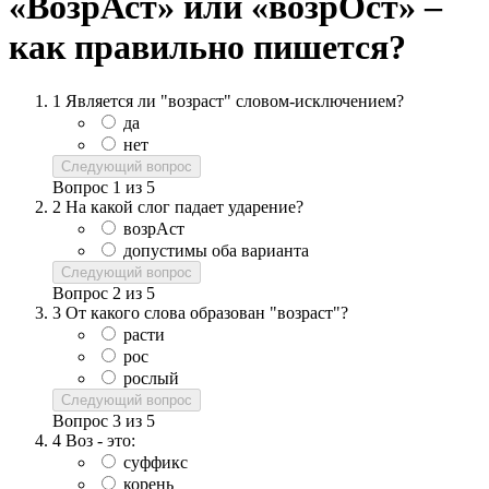
«ВозрАст» или «возрОст» –
как правильно пишется?
1
Является ли "возраст" словом-исключением?
да
нет
Следующий вопрос
Вопрос
1
из
5
2
На какой слог падает ударение?
возрАст
допустимы оба варианта
Следующий вопрос
Вопрос
2
из
5
3
От какого слова образован "возраст"?
расти
рос
рослый
Следующий вопрос
Вопрос
3
из
5
4
Воз - это:
суффикс
корень