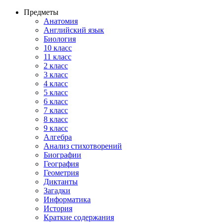
Предметы
Анатомия
Английский язык
Биология
10 класс
11 класс
2 класс
3 класс
4 класс
5 класс
6 класс
7 класс
8 класс
9 класс
Алгебра
Анализ стихотворений
Биографии
География
Геометрия
Диктанты
Загадки
Информатика
История
Краткие содержания