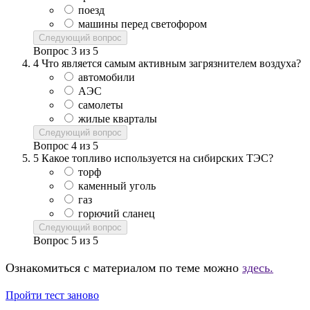
поезд
машины перед светофором
Следующий вопрос
Вопрос
3
из
5
4
Что является самым активным загрязнителем воздуха?
автомобили
АЭС
самолеты
жилые кварталы
Следующий вопрос
Вопрос
4
из
5
5
Какое топливо используется на сибирских ТЭС?
торф
каменный уголь
газ
горючий сланец
Следующий вопрос
Вопрос
5
из
5
Ознакомиться с материалом по теме можно
здесь.
Пройти тест заново