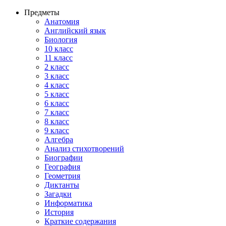
Предметы
Анатомия
Английский язык
Биология
10 класс
11 класс
2 класс
3 класс
4 класс
5 класс
6 класс
7 класс
8 класс
9 класс
Алгебра
Анализ стихотворений
Биографии
География
Геометрия
Диктанты
Загадки
Информатика
История
Краткие содержания