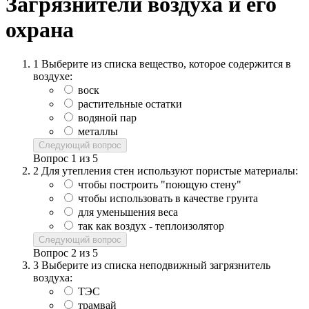
Загрязнители воздуха и его
охрана
1
Выберите из списка вещество, которое содержится в
воздухе:
воск
растительные остатки
водяной пар
металлы
Следующий вопрос
Вопрос
1
из
5
2
Для утепления стен используют пористые материалы:
чтобы построить "поющую стену"
чтобы использовать в качестве грунта
для уменьшения веса
так как воздух - теплоизолятор
Следующий вопрос
Вопрос
2
из
5
3
Выберите из списка неподвижный загрязнитель
воздуха:
ТЭС
трамвай