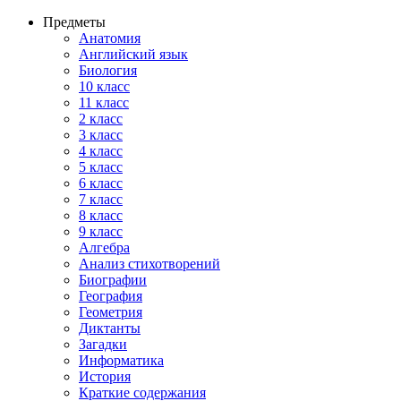
Предметы
Анатомия
Английский язык
Биология
10 класс
11 класс
2 класс
3 класс
4 класс
5 класс
6 класс
7 класс
8 класс
9 класс
Алгебра
Анализ стихотворений
Биографии
География
Геометрия
Диктанты
Загадки
Информатика
История
Краткие содержания