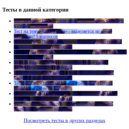
Тесты в данной категории
Тест на тему
"Банты" - как правильно ставить ударение
в слове?
5 вопросов
Тест на тему
«Конечно же» - выделяется ли слово
запятыми?
5 вопросов
Тест на тему
«Подчеркивать» – как правильно ставить
ударение в слове?
5 вопросов
Тест на тему
«Лифты» – как правильно ставить ударение
в слове?
5 вопросов
Тест на тему
«Строку» – как правильно ставить
ударение в слове?
5 вопросов
Тест на тему
«Апостроф» – как правильно ставить
ударение в слове?
5 вопросов
Тест на тему
«Зубчатый» – как правильно ставить
ударение в слове?
5 вопросов
Тест на тему
«Прозорлива» – как правильно ставить
ударение в слове?
5 вопросов
Тест на тему
«Балашиха» – как правильно ставить
ударение в слове?
5 вопросов
Посмотреть тесты в других разделах