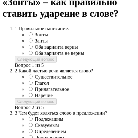
«Зонты» – как правильно
ставить ударение в слове?
1
Правильное написание:
Зонты
Занты
Оба варианта верны
Оба варианта не верны
Следующий вопрос
Вопрос
1
из
5
2
Какой частью речи является слово?
Существительное
Глагол
Прилагательное
Наречие
Следующий вопрос
Вопрос
2
из
5
3
Чем будет являться слово в предложении?
Подлежащим
Сказуемым
Определением
Дополнением