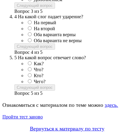
Следующий вопрос
Вопрос
3
из
5
4
На какой слог падает ударение?
На первый
На второй
Оба варианта верны
Оба варианта не верны
Следующий вопрос
Вопрос
4
из
5
5
На какой вопрос отвечает слово?
Как?
Что?
Кто?
Чего?
Следующий вопрос
Вопрос
5
из
5
Ознакомиться с материалом по теме можно
здесь.
Пройти тест заново
Вернуться к материалу по тесту