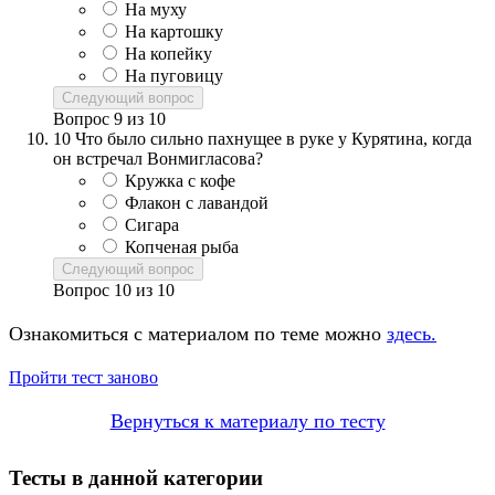
На муху
На картошку
На копейку
На пуговицу
Следующий вопрос
Вопрос
9
из
10
10
Что было сильно пахнущее в руке у Курятина, когда
он встречал Вонмигласова?
Кружка с кофе
Флакон с лавандой
Сигара
Копченая рыба
Следующий вопрос
Вопрос
10
из
10
Ознакомиться с материалом по теме можно
здесь.
Пройти тест заново
Вернуться к материалу по тесту
Тесты в данной категории