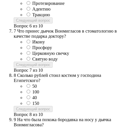
Протезирование
Адентию
Тракцию
Следующий вопрос
Вопрос
6
из
10
7
Что принес дьячок Вонмигласов в стоматологию в
качестве подарка доктору?
Икону
Просфору
Церковную свечку
Святую воду
Следующий вопрос
Вопрос
7
из
10
8
Сколько рублей стоил костюм у господина
Египетского?
50
100
40
150
Следующий вопрос
Вопрос
8
из
10
9
На что была похожа бородавка на носу у дьячка
Вонмигласова?