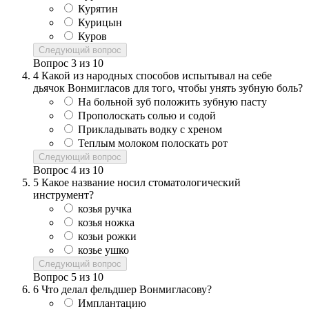
Курятин
Курицын
Куров
Следующий вопрос
Вопрос
3
из
10
4
Какой из народных способов испытывал на себе
дьячок Вонмигласов для того, чтобы унять зубную боль?
На больной зуб положить зубную пасту
Прополоскать солью и содой
Прикладывать водку с хреном
Теплым молоком полоскать рот
Следующий вопрос
Вопрос
4
из
10
5
Какое название носил стоматологический
инструмент?
козья ручка
козья ножка
козьи рожки
козье ушко
Следующий вопрос
Вопрос
5
из
10
6
Что делал фельдшер Вонмигласову?
Имплантацию