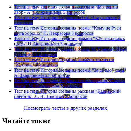
Тест на тему
История создания рассказа «Матренин
двор» А. Солженицына
5 вопросов
Тест на тему
История создания песни «Смуглянка»
5
вопросов
Тест на тему
История создания поэмы “Кому на Руси
жить хорошо” Н. Некрасова
5 вопросов
Тест на тему
История создания романа “Как закалялась
сталь” Н. Островского
5 вопросов
Тест на тему
История создания оперы М. Глинки «Иван
Сусанин»
5 вопросов
Тест на тему
История создания знаменитой песни
“Катюша”
5 вопросов
Тест на тему
История создания поэмы “За далью - даль”
А. Твардовского
5 вопросов
Тест на тему
История создания стихотворения “Смерть
поэта” М. Лермонтова
5 вопросов
Тест на тему
История создания рассказа “Кавказский
пленник” Л. Н. Толстого
5 вопросов
Посмотреть тесты в других разделах
Читайте также