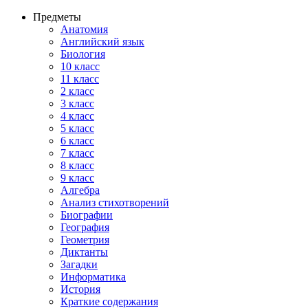
Предметы
Анатомия
Английский язык
Биология
10 класс
11 класс
2 класс
3 класс
4 класс
5 класс
6 класс
7 класс
8 класс
9 класс
Алгебра
Анализ стихотворений
Биографии
География
Геометрия
Диктанты
Загадки
Информатика
История
Краткие содержания