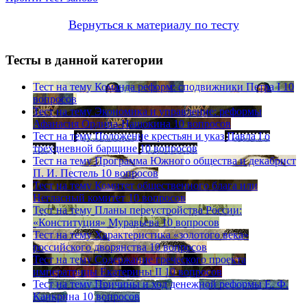
Вернуться к материалу по тесту
Тесты в данной категории
Тест на тему
Команда реформ: сподвижники Петра I
10
вопросов
Тест на тему
Экономика и управление: реформы
Афанасия Ордина-Нащокина
10 вопросов
Тест на тему
Положение крестьян и указ Павла I о
трехдневной барщине
10 вопросов
Тест на тему
Программа Южного общества и декабрист
П. И. Пестель
10 вопросов
Тест на тему
Комитет общественного блага или
Негласный комитет
10 вопросов
Тест на тему
Планы переустройства России:
«Конституция» Муравьева
10 вопросов
Тест на тему
Характеристика «золотого века»
российского дворянства
10 вопросов
Тест на тему
Содержание греческого проекта
императрицы Екатерины II
10 вопросов
Тест на тему
Причины и ход денежной реформы Е. Ф.
Канкрина
10 вопросов