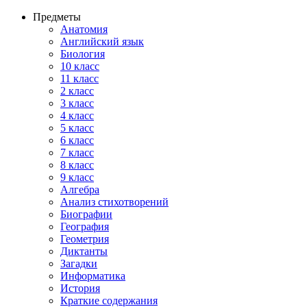
Предметы
Анатомия
Английский язык
Биология
10 класс
11 класс
2 класс
3 класс
4 класс
5 класс
6 класс
7 класс
8 класс
9 класс
Алгебра
Анализ стихотворений
Биографии
География
Геометрия
Диктанты
Загадки
Информатика
История
Краткие содержания