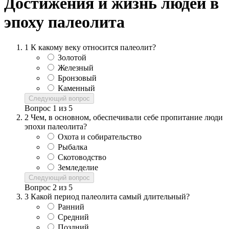
Достижения и жизнь людей в
эпоху палеолита
1
К какому веку относится палеолит?
Золотой
Железный
Бронзовый
Каменный
Следующий вопрос
Вопрос
1
из
5
2
Чем, в основном, обеспечивали себе пропитание люди
эпохи палеолита?
Охота и собирательство
Рыбалка
Скотоводство
Земледелие
Следующий вопрос
Вопрос
2
из
5
3
Какой период палеолита самый длительный?
Ранний
Средний
Поздний