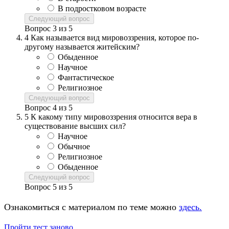
В подростковом возрасте
Следующий вопрос
Вопрос
3
из
5
4
Как называется вид мировоззрения, которое по-
другому называется житейским?
Обыденное
Научное
Фантастическое
Религиозное
Следующий вопрос
Вопрос
4
из
5
5
К какому типу мировоззрения относится вера в
существование высших сил?
Научное
Обычное
Религиозное
Обыденное
Следующий вопрос
Вопрос
5
из
5
Ознакомиться с материалом по теме можно
здесь.
Пройти тест заново