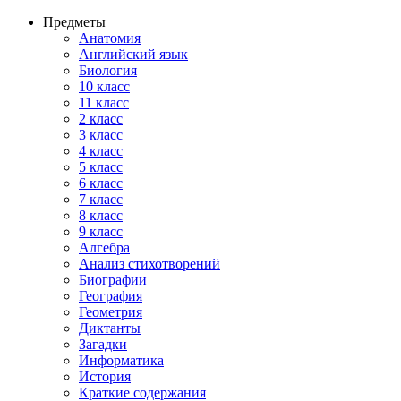
Предметы
Анатомия
Английский язык
Биология
10 класс
11 класс
2 класс
3 класс
4 класс
5 класс
6 класс
7 класс
8 класс
9 класс
Алгебра
Анализ стихотворений
Биографии
География
Геометрия
Диктанты
Загадки
Информатика
История
Краткие содержания