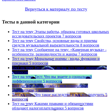
Вернуться к материалу по тесту
Тесты в данной категории
Тест на тему
Этапы работы, образцы готовых школьных
исследовательских проектов
7 вопросов
Тест на тему
Свойства, основные виды и приемы
средств музыкальной выразительности
8 вопросов
Тест на тему
Сообщение на тему: «Камерная музыка» -
особенности, разновидности и жанры
7 вопросов
Тест на тему
Моральные нормы - виды, функции и
признаки
5 вопросов
Тест на тему
Тест: Знаете ли вы, кто такие люмпены?
5
вопросов
Тест на тему
Тест: Что вы знаете о социальной
дифференциации
5 вопросов
Тест на тему
Тест: Борьба с международным
терроризмом
5 вопросов
Тест на тему
Что такое наследство и как его получить
5
вопросов
Тест на тему
Какими правами и обязанностями
обладают налогоплательщики
5 вопросов