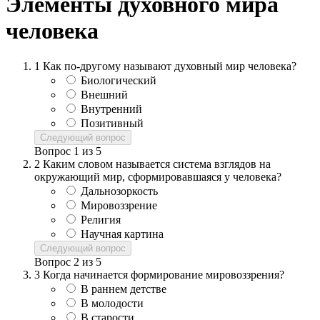
Элементы духовного мира
человека
1
Как по-другому называют духовный мир человека?
Биологический
Внешний
Внутренний
Позитивный
Следующий вопрос
Вопрос
1
из
5
2
Каким словом называется система взглядов на
окружающий мир, сформировавшаяся у человека?
Дальнозоркость
Мировоззрение
Религия
Научная картина
Следующий вопрос
Вопрос
2
из
5
3
Когда начинается формирование мировоззрения?
В раннем детстве
В молодости
В старости