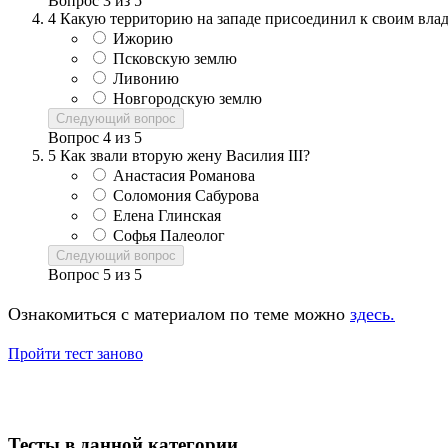
Вопрос
3
из
5
4
Какую территорию на западе присоединил к своим влад
Ижорию
Псковскую землю
Ливонию
Новгородскую землю
Следующий вопрос
Вопрос
4
из
5
5
Как звали вторую жену Василия III?
Анастасия Романова
Соломония Сабурова
Елена Глинская
Софья Палеолог
Следующий вопрос
Вопрос
5
из
5
Ознакомиться с материалом по теме можно
здесь.
Пройти тест заново
Тесты в данной категории