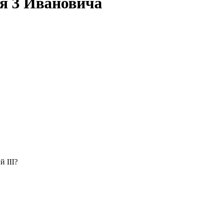
я 3 Ивановича
 III?