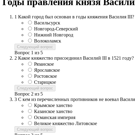
Годы правления князя Васили
1
Какой город был основан в годы княжения Василия III?
Васильсурск
Новгород-Северский
Нижний Новгород
Волоколамск
Следующий вопрос
Вопрос
1
из
5
2
Какое княжество присоединил Василий III в 1521 году?
Рязанское
Ярославское
Ростовское
Старицкое
Следующий вопрос
Вопрос
2
из
5
3
С кем из перечисленных противников не воевал Василий
Крымское ханство
Казанское ханство
Османская империя
Великое княжество Литовское
Следующий вопрос