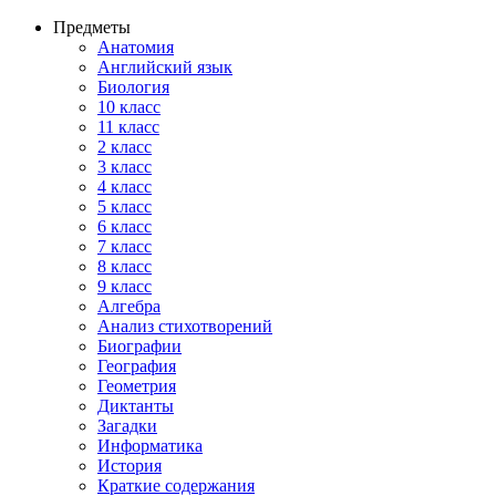
Предметы
Анатомия
Английский язык
Биология
10 класс
11 класс
2 класс
3 класс
4 класс
5 класс
6 класс
7 класс
8 класс
9 класс
Алгебра
Анализ стихотворений
Биографии
География
Геометрия
Диктанты
Загадки
Информатика
История
Краткие содержания