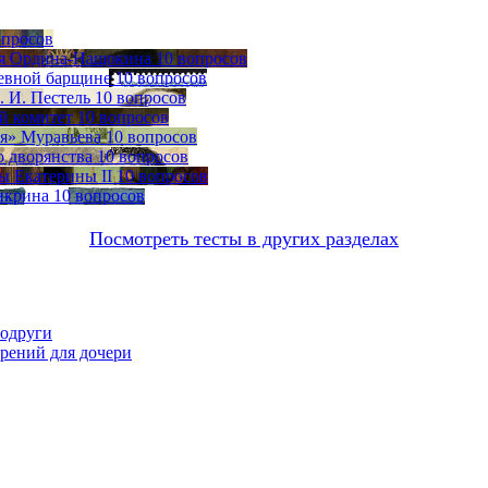
опросов
ия Ордина-Нащокина
10 вопросов
невной барщине
10 вопросов
 И. Пестель
10 вопросов
й комитет
10 вопросов
я» Муравьева
10 вопросов
о дворянства
10 вопросов
ы Екатерины II
10 вопросов
нкрина
10 вопросов
Посмотреть тесты в других разделах
подруги
орений для дочери