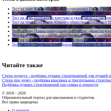
Тест на тему
Команда реформ: сподвижники Петра I
10 в
Тест на тему
Экономика и управление: реформы Афанас
Тест на тему
Положение крестьян и указ Павла I о трехд
Тест на тему
Программа Южного общества и декабрист П.
Тест на тему
Комитет общественного блага или Негласны
Тест на тему
Планы переустройства России: «Конституци
Тест на тему
Характеристика «золотого века» российског
Тест на тему
Содержание греческого проекта императриц
Тест на тему
Причины и ход денежной реформы Е. Ф. Ка
Читайте также
Стихи подруге - подборка лучших стихотворений для лучшей 
Стихи про дочку - подборка красивых и трогательных стихотв
Подборка лучших стихотворений про семью и ценности
© 2018 – 2026
Образовательный портал для школьников и студентов.
Все права защищены
О проекте