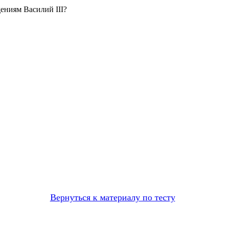
ениям Василий III?
Вернуться к материалу по тесту