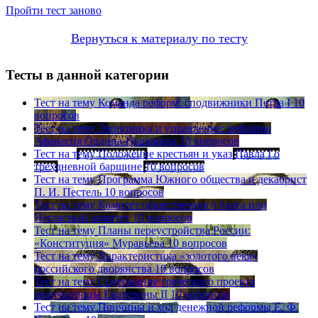
Пройти тест заново
Вернуться к материалу по тесту
Тесты в данной категории
Тест на тему
Команда реформ: сподвижники Петра I
10
вопросов
Тест на тему
Экономика и управление: реформы
Афанасия Ордина-Нащокина
10 вопросов
Тест на тему
Положение крестьян и указ Павла I о
трехдневной барщине
10 вопросов
Тест на тему
Программа Южного общества и декабрист
П. И. Пестель
10 вопросов
Тест на тему
Комитет общественного блага или
Негласный комитет
10 вопросов
Тест на тему
Планы переустройства России:
«Конституция» Муравьева
10 вопросов
Тест на тему
Характеристика «золотого века»
российского дворянства
10 вопросов
Тест на тему
Содержание греческого проекта
императрицы Екатерины II
10 вопросов
Тест на тему
Причины и ход денежной реформы Е. Ф.