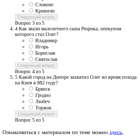
Словене
Кривичи
Следующий вопрос
Вопрос
3
из
5
4
Как звали малолетнего сына Рюрика, опекуном
которого стал Олег?
Владимир
Игорь
Борислав
Святослав
Следующий вопрос
Вопрос
4
из
5
5
Какой город на Днепре захватил Олег во время похода
на Киев в 882 году?
Брянск
Гродно
Любеч
Торжок
Следующий вопрос
Вопрос
5
из
5
Ознакомиться с материалом по теме можно
здесь.