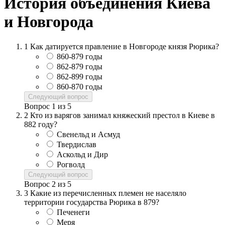
История объединения Киева
и Новгорода
1
Как датируется правление в Новгороде князя Рюрика?
860-879 годы
862-879 годы
862-899 годы
860-870 годы
Следующий вопрос
Вопрос
1
из
5
2
Кто из варягов занимал княжеский престол в Киеве в
882 году?
Свенельд и Асмуд
Твердислав
Аскольд и Дир
Рогволд
Следующий вопрос
Вопрос
2
из
5
3
Какие из перечисленных племен не населяло
территории государства Рюрика в 879?
Печенеги
Меря