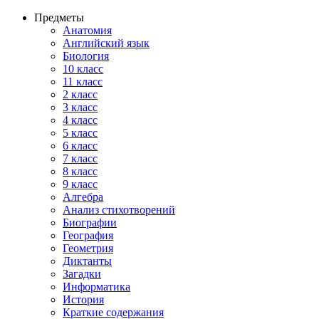
Предметы
Анатомия
Английский язык
Биология
10 класс
11 класс
2 класс
3 класс
4 класс
5 класс
6 класс
7 класс
8 класс
9 класс
Алгебра
Анализ стихотворений
Биографии
География
Геометрия
Диктанты
Загадки
Информатика
История
Краткие содержания