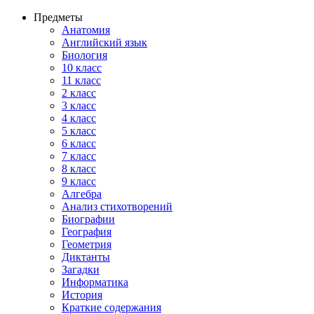
Предметы
Анатомия
Английский язык
Биология
10 класс
11 класс
2 класс
3 класс
4 класс
5 класс
6 класс
7 класс
8 класс
9 класс
Алгебра
Анализ стихотворений
Биографии
География
Геометрия
Диктанты
Загадки
Информатика
История
Краткие содержания