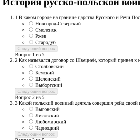
История русско-польской вой
1
В каком городе на границе царства Русского и Речи П
Новгород-Северский
Смоленск
Ржев
Стародуб
Следующий вопрос
Вопрос
1
из
5
2
Как назывался договор со Швецией, который привел к 
Столбовский
Кемский
Шелонский
Выборгский
Следующий вопрос
Вопрос
2
из
5
3
Какой польский военный деятель совершил рейд своей 
Выговский
Лисовский
Любомирский
Чарнецкий
Следующий вопрос