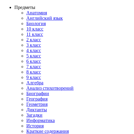
Предметы
Анатомия
Английский язык
Биология
10 класс
11 класс
2 класс
3 класс
4 класс
5 класс
6 класс
7 класс
8 класс
9 класс
Алгебра
Анализ стихотворений
Биографии
География
Геометрия
Диктанты
Загадки
Информатика
История
Краткие содержания