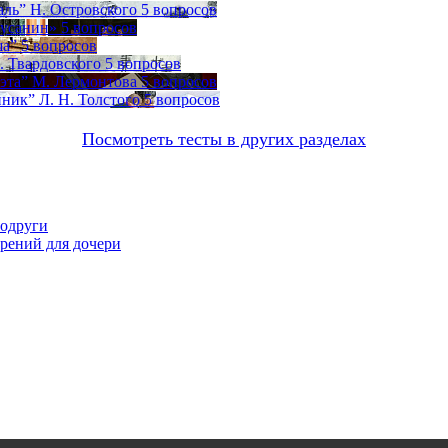
аль” Н. Островского
5 вопросов
Сусанин»
5 вопросов
ша”
5 вопросов
. Твардовского
5 вопросов
оэта” М. Лермонтова
5 вопросов
ник” Л. Н. Толстого
5 вопросов
Посмотреть тесты в других разделах
подруги
орений для дочери