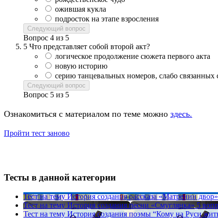
ожившая кукла
подросток на этапе взросления
Следующий вопрос
Вопрос
4
из
5
5
Что представляет собой второй акт?
логическое продолжение сюжета первого акта
новую историю
серию танцевальных номеров, слабо связанных
Следующий вопрос
Вопрос
5
из
5
Ознакомиться с материалом по теме можно
здесь.
Пройти тест заново
Тесты в данной категории
Тест на тему
История создания рассказа «Матренин двор
Тест на тему
История создания песни «Смуглянка»
5 воп
Тест на тему
История создания поэмы “Кому на Руси жит