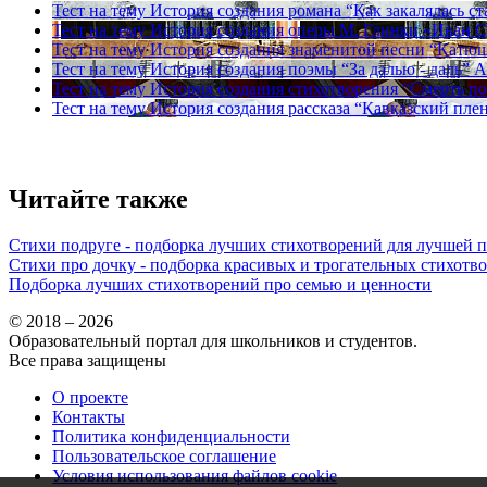
Тест на тему
История создания романа “Как закалялась ст
Тест на тему
История создания оперы М. Глинки «Иван 
Тест на тему
История создания знаменитой песни “Катю
Тест на тему
История создания поэмы “За далью - даль” А
Тест на тему
История создания стихотворения “Смерть п
Тест на тему
История создания рассказа “Кавказский плен
Читайте также
Стихи подруге - подборка лучших стихотворений для лучшей 
Стихи про дочку - подборка красивых и трогательных стихотв
Подборка лучших стихотворений про семью и ценности
© 2018 – 2026
Образовательный портал для школьников и студентов.
Все права защищены
О проекте
Контакты
Политика конфиденциальности
Пользовательское соглашение
Условия использования файлов cookie