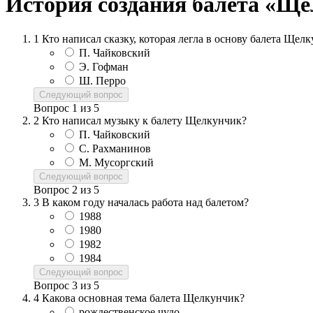
История создания балета «Щ
1
Кто написал сказку, которая легла в основу балета Щел
П. Чайковский
Э. Гофман
Ш. Перро
Следующий вопрос
Вопрос
1
из
5
2
Кто написал музыку к балету Щелкунчик?
П. Чайковский
С. Рахманинов
М. Мусоргский
Следующий вопрос
Вопрос
2
из
5
3
В каком году началась работа над балетом?
1988
1980
1982
1984
Следующий вопрос
Вопрос
3
из
5
4
Какова основная тема балета Щелкунчик?
рождественское чудо