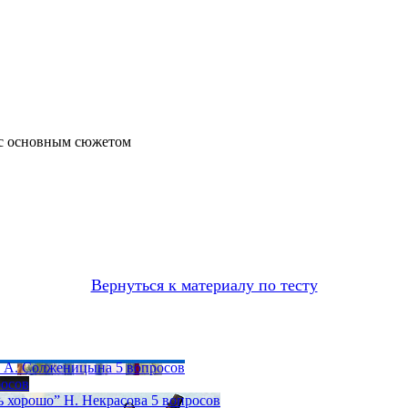
 с основным сюжетом
Вернуться к материалу по тесту
» А. Солженицына
5 вопросов
росов
ь хорошо” Н. Некрасова
5 вопросов