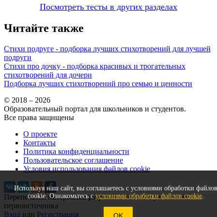
Посмотреть тесты в других разделах
Читайте также
Стихи подруге - подборка лучших стихотворений для лучшей
подруги
Стихи про дочку - подборка красивых и трогательных
стихотворений для дочери
Подборка лучших стихотворений про семью и ценности
© 2018 – 2026
Образовательный портал для школьников и студентов.
Все права защищены
О проекте
Контакты
Политика конфиденциальности
Пользовательское соглашение
Условия использования файлов cookie
Используя наш сайт, вы соглашаетесь с условиями обработки файло
cookie. Ознакомьтесь с
условиями обработки файлов cookie
.
Перепечатка материалов разрешена только с указанием
первоисточника
Вход
или
Регистрация
OK