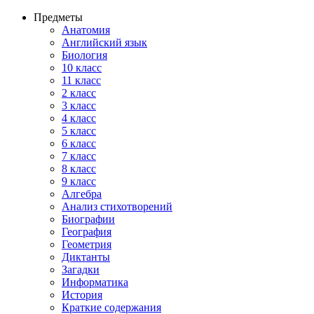
Предметы
Анатомия
Английский язык
Биология
10 класс
11 класс
2 класс
3 класс
4 класс
5 класс
6 класс
7 класс
8 класс
9 класс
Алгебра
Анализ стихотворений
Биографии
География
Геометрия
Диктанты
Загадки
Информатика
История
Краткие содержания