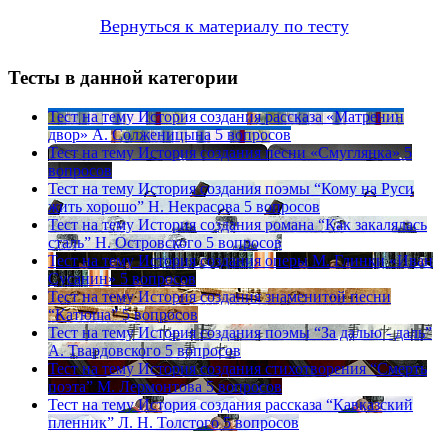
Вернуться к материалу по тесту
Тесты в данной категории
Тест на тему
История создания рассказа «Матренин
двор» А. Солженицына
5 вопросов
Тест на тему
История создания песни «Смуглянка»
5
вопросов
Тест на тему
История создания поэмы “Кому на Руси
жить хорошо” Н. Некрасова
5 вопросов
Тест на тему
История создания романа “Как закалялась
сталь” Н. Островского
5 вопросов
Тест на тему
История создания оперы М. Глинки «Иван
Сусанин»
5 вопросов
Тест на тему
История создания знаменитой песни
“Катюша”
5 вопросов
Тест на тему
История создания поэмы “За далью - даль”
А. Твардовского
5 вопросов
Тест на тему
История создания стихотворения “Смерть
поэта” М. Лермонтова
5 вопросов
Тест на тему
История создания рассказа “Кавказский
пленник” Л. Н. Толстого
5 вопросов