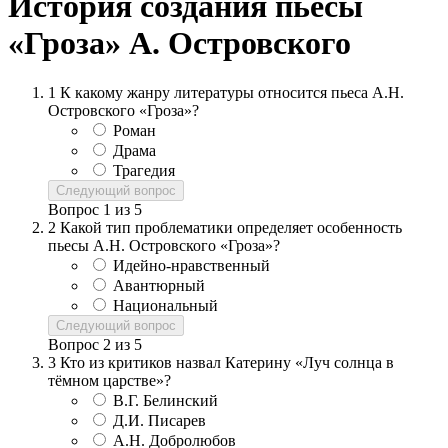
История создания пьесы
«Гроза» А. Островского
1
К какому жанру литературы относится пьеса А.Н.
Островского «Гроза»?
Роман
Драма
Трагедия
Следующий вопрос
Вопрос
1
из
5
2
Какой тип проблематики определяет особенность
пьесы А.Н. Островского «Гроза»?
Идейно-нравственный
Авантюрный
Национальный
Следующий вопрос
Вопрос
2
из
5
3
Кто из критиков назвал Катерину «Луч солнца в
тёмном царстве»?
В.Г. Белинский
Д.И. Писарев
А.Н. Добролюбов