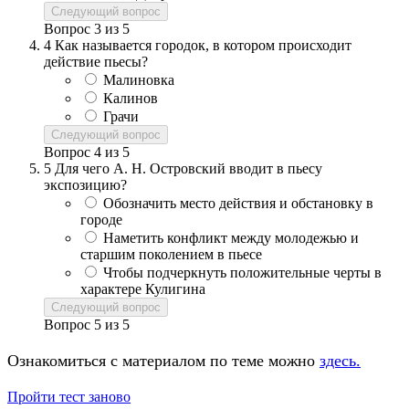
Следующий вопрос
Вопрос
3
из
5
4
Как называется городок, в котором происходит
действие пьесы?
Малиновка
Калинов
Грачи
Следующий вопрос
Вопрос
4
из
5
5
Для чего А. Н. Островский вводит в пьесу
экспозицию?
Обозначить место действия и обстановку в
городе
Наметить конфликт между молодежью и
старшим поколением в пьесе
Чтобы подчеркнуть положительные черты в
характере Кулигина
Следующий вопрос
Вопрос
5
из
5
Ознакомиться с материалом по теме можно
здесь.
Пройти тест заново