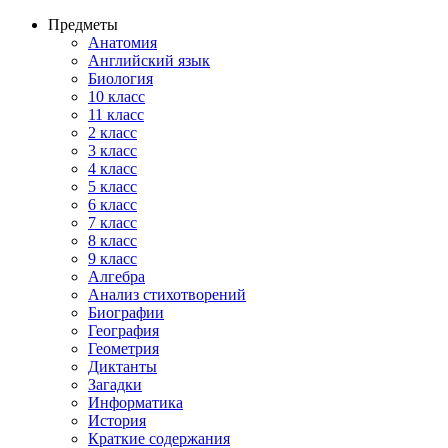
Предметы
Анатомия
Английский язык
Биология
10 класс
11 класс
2 класс
3 класс
4 класс
5 класс
6 класс
7 класс
8 класс
9 класс
Алгебра
Анализ стихотворений
Биографии
География
Геометрия
Диктанты
Загадки
Информатика
История
Краткие содержания