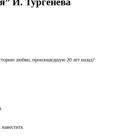
я” И. Тургенева
историю любви, произошедшую 20 лет назад?
и
х навестить