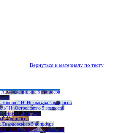
Вернуться к материалу по тесту
» А. Солженицына
5 вопросов
росов
ь хорошо” Н. Некрасова
5 вопросов
аль” Н. Островского
5 вопросов
Сусанин»
5 вопросов
ша”
5 вопросов
. Твардовского
5 вопросов
оэта” М. Лермонтова
5 вопросов