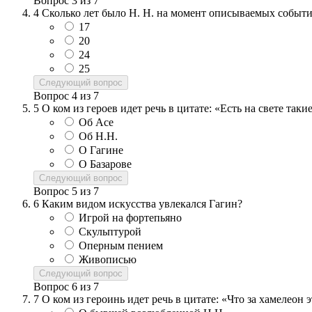
Вопрос
3
из
7
4
Сколько лет было Н. Н. на момент описываемых событ
17
20
24
25
Следующий вопрос
Вопрос
4
из
7
5
О ком из героев идет речь в цитате: «Есть на свете так
Об Асе
Об Н.Н.
О Гагине
О Базарове
Следующий вопрос
Вопрос
5
из
7
6
Каким видом искусства увлекался Гагин?
Игрой на фортепьяно
Скульптурой
Оперным пением
Живописью
Следующий вопрос
Вопрос
6
из
7
7
О ком из героинь идет речь в цитате: «Что за хамелеон 