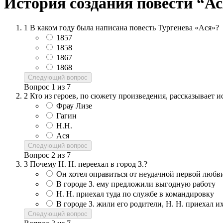
История создания повести “Ас
1
В каком году была написана повесть Тургенева «Ася»?
1857
1858
1867
1868
Следующий вопрос
Вопрос
1
из
7
2
Кто из героев, по сюжету произведения, рассказывает 
Фрау Лизе
Гагин
Н.Н.
Ася
Следующий вопрос
Вопрос
2
из
7
3
Почему Н. Н. переехал в город З.?
Он хотел оправиться от неудачной первой любв
В городе З. ему предложили выгодную работу
Н. Н. приехал туда по службе в командировку
В городе З. жили его родители, Н. Н. приехал и
Следующий вопрос