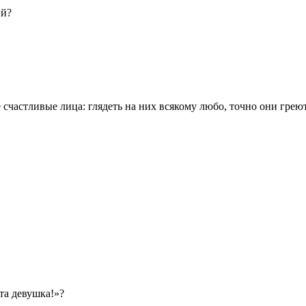
ий?
ие счастливые лица: глядеть на них всякому любо, точно они грею
эта девушка!»?