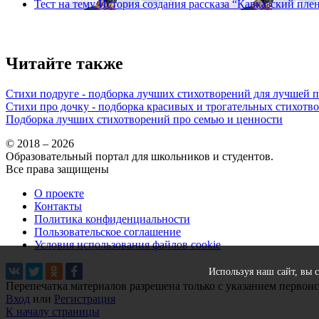
Тест на тему
История создания рассказа “Кавказский плен
Читайте также
Стихи подруге - подборка лучших стихотворений для лучшей 
Стихи про дочку - подборка красивых и трогательных стихотв
Подборка лучших стихотворений про семью и ценности
© 2018 – 2026
Образовательный портал для школьников и студентов.
Все права защищены
О проекте
Контакты
Политика конфиденциальности
Пользовательское соглашение
Условия использования файлов cookie
Используя наш сайт, вы 
Перепечатка материалов разрешена только с указанием первои
Вход
или
Регистрация
К началу страницы