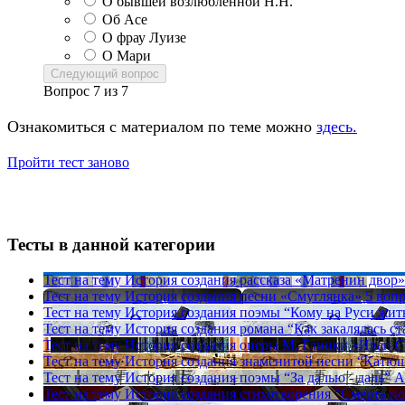
О бывшей возлюбленной Н.Н.
Об Асе
О фрау Луизе
О Мари
Следующий вопрос
Вопрос
7
из
7
Ознакомиться с материалом по теме можно
здесь.
Пройти тест заново
Тесты в данной категории
Тест на тему
История создания рассказа «Матренин двор
Тест на тему
История создания песни «Смуглянка»
5 воп
Тест на тему
История создания поэмы “Кому на Руси жит
Тест на тему
История создания романа “Как закалялась ст
Тест на тему
История создания оперы М. Глинки «Иван 
Тест на тему
История создания знаменитой песни “Катю
Тест на тему
История создания поэмы “За далью - даль” А
Тест на тему
История создания стихотворения “Смерть п