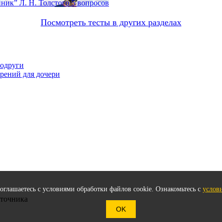
ник” Л. Н. Толстого
5 вопросов
Посмотреть тесты в других разделах
подруги
орений для дочери
соглашаетесь с условиями обработки файлов cookie. Ознакомьтесь с
услов
сточника
OK