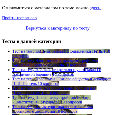
Ознакомиться с материалом по теме можно
здесь.
Пройти тест заново
Вернуться к материалу по тесту
Тесты в данной категории
Тест на тему
Команда реформ: сподвижники Петра I
10
вопросов
Тест на тему
Экономика и управление: реформы
Афанасия Ордина-Нащокина
10 вопросов
Тест на тему
Положение крестьян и указ Павла I о
трехдневной барщине
10 вопросов
Тест на тему
Программа Южного общества и декабрист
П. И. Пестель
10 вопросов
Тест на тему
Комитет общественного блага или
Негласный комитет
10 вопросов
Тест на тему
Планы переустройства России:
«Конституция» Муравьева
10 вопросов
Тест на тему
Характеристика «золотого века»
российского дворянства
10 вопросов