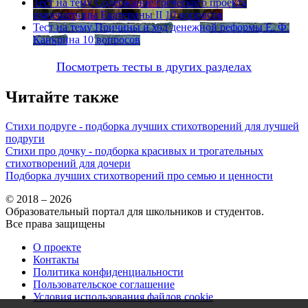
Тест на тему
Содержание греческого проекта
императрицы Екатерины II
10 вопросов
Тест на тему
Причины и ход денежной реформы Е. Ф.
Канкрина
10 вопросов
Посмотреть тесты в других разделах
Читайте также
Стихи подруге - подборка лучших стихотворений для лучшей
подруги
Стихи про дочку - подборка красивых и трогательных
стихотворений для дочери
Подборка лучших стихотворений про семью и ценности
© 2018 – 2026
Образовательный портал для школьников и студентов.
Все права защищены
О проекте
Контакты
Политика конфиденциальности
Пользовательское соглашение
Условия использования файлов cookie