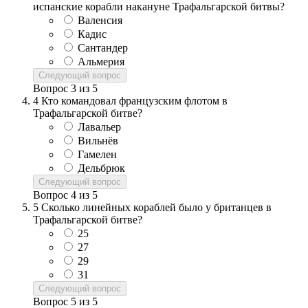
испанские корабли накануне Трафальгарской битвы?
Валенсия
Кадис
Сантандер
Альмерия
Следующий вопрос
Вопрос
3
из
5
4
Кто командовал французским флотом в
Трафальгарской битве?
Лавальер
Вильнёв
Гамелен
Дельбрюк
Следующий вопрос
Вопрос
4
из
5
5
Сколько линейных кораблей было у британцев в
Трафальгарской битве?
25
27
29
31
Следующий вопрос
Вопрос
5
из
5