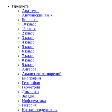
Предметы
Анатомия
Английский язык
Биология
10 класс
11 класс
2 класс
3 класс
4 класс
5 класс
6 класс
7 класс
8 класс
9 класс
Алгебра
Анализ стихотворений
Биографии
География
Геометрия
Диктанты
Загадки
Информатика
История
Краткие содержания