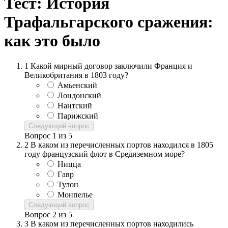
Тест: История
Трафальгарского сражения:
как это было
1
Какой мирный договор заключили Франция и
Великобритания в 1803 году?
Амьенский
Лондонский
Нантский
Парижский
Следующий вопрос
Вопрос
1
из
5
2
В каком из перечисленных портов находился в 1805
году французский флот в Средиземном море?
Ницца
Гавр
Тулон
Монпелье
Следующий вопрос
Вопрос
2
из
5
3
В каком из перечисленных портов находились