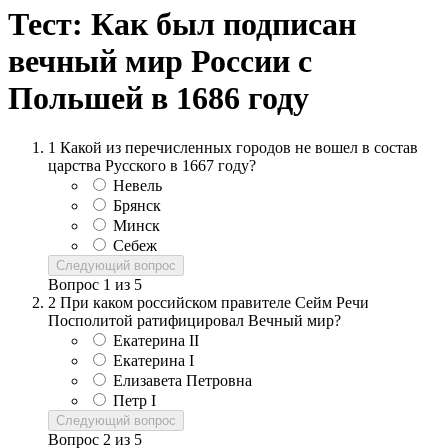
Тест: Как был подписан
вечный мир России с
Польшей в 1686 году
1
Какой из перечисленных городов не вошел в состав
царства Русского в 1667 году?
Невель
Брянск
Минск
Себеж
Следующий вопрос
Вопрос
1
из
5
2
При каком российском правителе Сейм Речи
Посполитой ратифицировал Вечный мир?
Екатерина II
Екатерина I
Елизавета Петровна
Петр I
Следующий вопрос
Вопрос
2
из
5