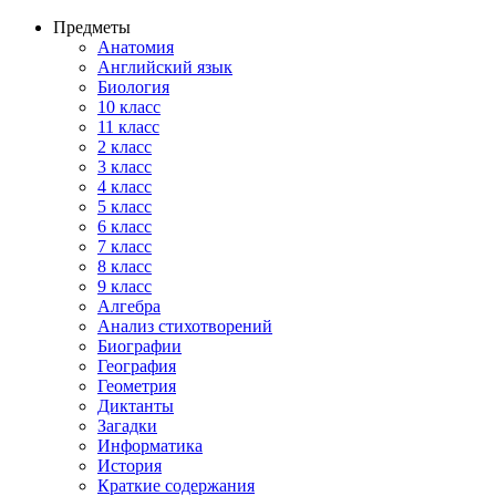
Предметы
Анатомия
Английский язык
Биология
10 класс
11 класс
2 класс
3 класс
4 класс
5 класс
6 класс
7 класс
8 класс
9 класс
Алгебра
Анализ стихотворений
Биографии
География
Геометрия
Диктанты
Загадки
Информатика
История
Краткие содержания