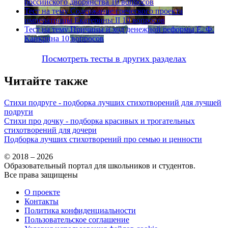
российского дворянства
10 вопросов
Тест на тему
Содержание греческого проекта
императрицы Екатерины II
10 вопросов
Тест на тему
Причины и ход денежной реформы Е. Ф.
Канкрина
10 вопросов
Посмотреть тесты в других разделах
Читайте также
Стихи подруге - подборка лучших стихотворений для лучшей
подруги
Стихи про дочку - подборка красивых и трогательных
стихотворений для дочери
Подборка лучших стихотворений про семью и ценности
© 2018 – 2026
Образовательный портал для школьников и студентов.
Все права защищены
О проекте
Контакты
Политика конфиденциальности
Пользовательское соглашение