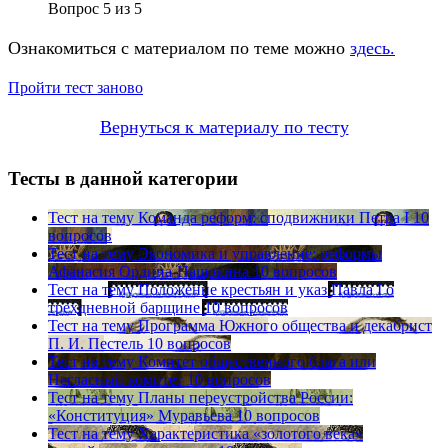
Вопрос
5
из
5
Ознакомиться с материалом по теме можно
здесь.
Пройти тест заново
Вернуться к материалу по тесту
Тесты в данной категории
Тест на тему
Команда реформ: сподвижники Петра I
10
вопросов
Тест на тему
Экономика и управление: реформы
Афанасия Ордина-Нащокина
10 вопросов
Тест на тему
Положение крестьян и указ Павла I о
трехдневной барщине
10 вопросов
Тест на тему
Программа Южного общества и декабрист
П. И. Пестель
10 вопросов
Тест на тему
Комитет общественного блага или
Негласный комитет
10 вопросов
Тест на тему
Планы переустройства России:
«Конституция» Муравьева
10 вопросов
Тест на тему
Характеристика «золотого века»