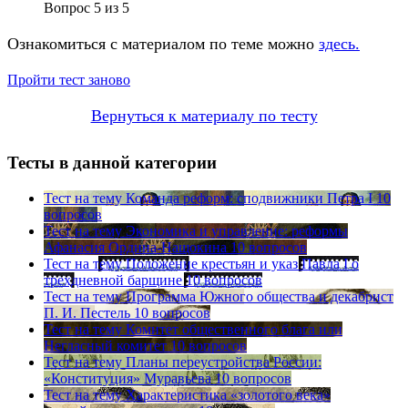
Вопрос
5
из
5
Ознакомиться с материалом по теме можно
здесь.
Пройти тест заново
Вернуться к материалу по тесту
Тесты в данной категории
Тест на тему
Команда реформ: сподвижники Петра I
10
вопросов
Тест на тему
Экономика и управление: реформы
Афанасия Ордина-Нащокина
10 вопросов
Тест на тему
Положение крестьян и указ Павла I о
трехдневной барщине
10 вопросов
Тест на тему
Программа Южного общества и декабрист
П. И. Пестель
10 вопросов
Тест на тему
Комитет общественного блага или
Негласный комитет
10 вопросов
Тест на тему
Планы переустройства России:
«Конституция» Муравьева
10 вопросов
Тест на тему
Характеристика «золотого века»