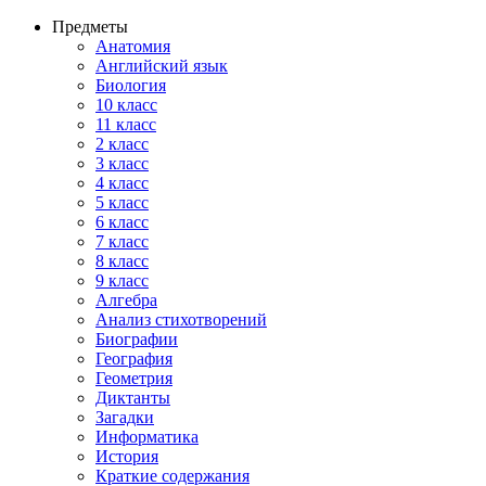
Предметы
Анатомия
Английский язык
Биология
10 класс
11 класс
2 класс
3 класс
4 класс
5 класс
6 класс
7 класс
8 класс
9 класс
Алгебра
Анализ стихотворений
Биографии
География
Геометрия
Диктанты
Загадки
Информатика
История
Краткие содержания