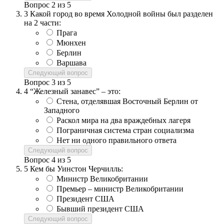
Вопрос
2
из
5
3
Какой город во время Холодной войны был разделен
на 2 части:
Прага
Мюнхен
Берлин
Варшава
Следующий вопрос
Вопрос
3
из
5
4
“Железный занавес” – это:
Стена, отделявшая Восточный Берлин от
Западного
Раскол мира на два враждебных лагеря
Пограничная система стран социализма
Нет ни одного правильного ответа
Следующий вопрос
Вопрос
4
из
5
5
Кем бы Уинстон Черчилль:
Министр Великобритании
Премьер – министр Великобритании
Президент США
Бывший президент США
Следующий вопрос