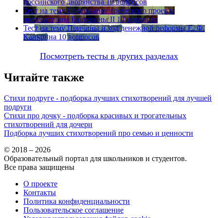
российского дворянства
10 вопросов
Тест на тему
Содержание греческого проекта
императрицы Екатерины II
10 вопросов
Тест на тему
Причины и ход денежной реформы Е. Ф.
Канкрина
10 вопросов
Посмотреть тесты в других разделах
Читайте также
Стихи подруге - подборка лучших стихотворений для лучшей
подруги
Стихи про дочку - подборка красивых и трогательных
стихотворений для дочери
Подборка лучших стихотворений про семью и ценности
© 2018 – 2026
Образовательный портал для школьников и студентов.
Все права защищены
О проекте
Контакты
Политика конфиденциальности
Пользовательское соглашение