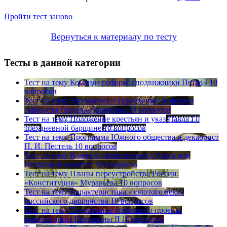
Пройти тест заново
Вернуться к материалу по тесту
Тесты в данной категории
Тест на тему
Команда реформ: сподвижники Петра I
10
вопросов
Тест на тему
Экономика и управление: реформы
Афанасия Ордина-Нащокина
10 вопросов
Тест на тему
Положение крестьян и указ Павла I о
трехдневной барщине
10 вопросов
Тест на тему
Программа Южного общества и декабрист
П. И. Пестель
10 вопросов
Тест на тему
Комитет общественного блага или
Негласный комитет
10 вопросов
Тест на тему
Планы переустройства России:
«Конституция» Муравьева
10 вопросов
Тест на тему
Характеристика «золотого века»
российского дворянства
10 вопросов
Тест на тему
Содержание греческого проекта
императрицы Екатерины II
10 вопросов