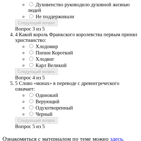
Духовенство руководило духовной жизнью
людей
Не поддерживали
Следующий вопрос
Вопрос
3
из
5
4
Какой король Франкского королевства первым принял
христианство:
Хлодомир
Пипин Короткий
Хлодвиг
Карл Великий
Следующий вопрос
Вопрос
4
из
5
5
Слово «монах» в переводе с древнегреческого
означает:
Одинокий
Верующий
Одухотворенный
Черный
Следующий вопрос
Вопрос
5
из
5
Ознакомиться с материалом по теме можно
здесь.