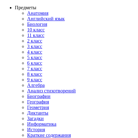
Предметы
Анатомия
Английский язык
Биология
10 класс
11 класс
2 класс
3 класс
4 класс
5 класс
6 класс
7 класс
8 класс
9 класс
Алгебра
Анализ стихотворений
Биографии
География
Геометрия
Диктанты
Загадки
Информатика
История
Краткие содержания