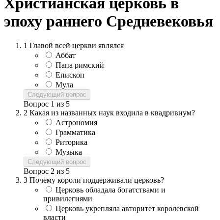
Христианская церковь в
эпоху раннего Средневековья
1
Главой всей церкви являлся
Аббат
Папа римский
Епископ
Мула
Следующий вопрос
Вопрос
1
из
5
2
Какая из названных наук входила в квадривиум?
Астрономия
Грамматика
Риторика
Музыка
Следующий вопрос
Вопрос
2
из
5
3
Почему короли поддерживали церковь?
Церковь обладала богатствами и
привилегиями
Церковь укрепляла авторитет королевской
власти