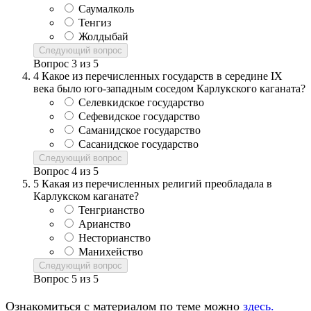
Саумалколь
Тенгиз
Жолдыбай
Следующий вопрос
Вопрос
3
из
5
4
Какое из перечисленных государств в середине IX
века было юго-западным соседом Карлукского каганата?
Селевкидское государство
Сефевидское государство
Саманидское государство
Сасанидское государство
Следующий вопрос
Вопрос
4
из
5
5
Какая из перечисленных религий преобладала в
Карлукском каганате?
Тенгрианство
Арианство
Несторианство
Манихейство
Следующий вопрос
Вопрос
5
из
5
Ознакомиться с материалом по теме можно
здесь.