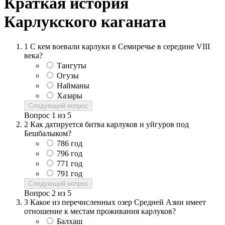
Краткая история
Карлукского каганата
1
С кем воевали карлуки в Семиречье в середине VIII
века?
Тангуты
Огузы
Найманы
Хазары
Следующий вопрос
Вопрос
1
из
5
2
Как датируется битва карлуков и уйгуров под
Бешбалыком?
786 год
796 год
771 год
791 год
Следующий вопрос
Вопрос
2
из
5
3
Какое из перечисленных озер Средней Азии имеет
отношение к местам проживания карлуков?
Балхаш