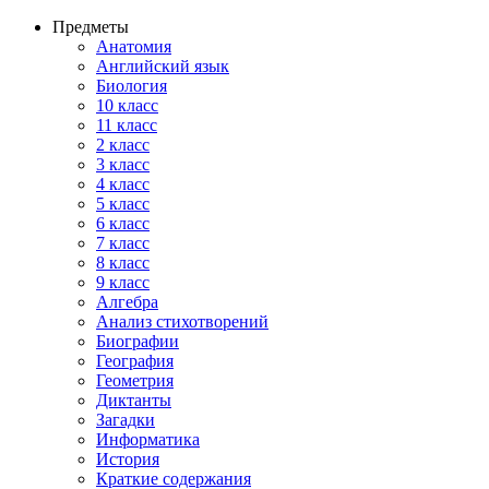
Предметы
Анатомия
Английский язык
Биология
10 класс
11 класс
2 класс
3 класс
4 класс
5 класс
6 класс
7 класс
8 класс
9 класс
Алгебра
Анализ стихотворений
Биографии
География
Геометрия
Диктанты
Загадки
Информатика
История
Краткие содержания