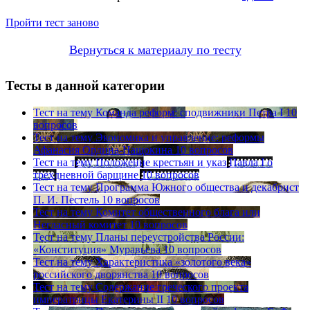
Пройти тест заново
Вернуться к материалу по тесту
Тесты в данной категории
Тест на тему
Команда реформ: сподвижники Петра I
10
вопросов
Тест на тему
Экономика и управление: реформы
Афанасия Ордина-Нащокина
10 вопросов
Тест на тему
Положение крестьян и указ Павла I о
трехдневной барщине
10 вопросов
Тест на тему
Программа Южного общества и декабрист
П. И. Пестель
10 вопросов
Тест на тему
Комитет общественного блага или
Негласный комитет
10 вопросов
Тест на тему
Планы переустройства России:
«Конституция» Муравьева
10 вопросов
Тест на тему
Характеристика «золотого века»
российского дворянства
10 вопросов
Тест на тему
Содержание греческого проекта
императрицы Екатерины II
10 вопросов